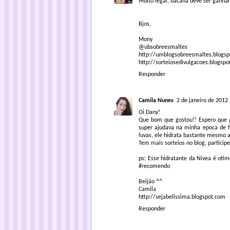
Muito legal, bacana deve ser ganhar
Bjos,
Mony
@ubsobreesmaltes
http://umblogsobreesmaltes.blogs
http://sorteiosedivulgacoes.blogsp
Responder
Camila Nunes
2 de janeiro de 2012
Oi Dany!
Que bom que gostou!! Espero que 
super ajudava na minha epoca de f
luvas, ele hidrata bastante mesmo 
Tem mais sorteios no blog, particip
ps: Esse hidratante da Nivea é oti
#recomendo
Beijão ^^
Camila
http://sejabelissima.blogspot.com
Responder