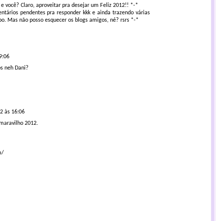
e você? Claro, aproveitar pra desejar um Feliz 2012!! *-*
tários pendentes pra responder kkk e ainda trazendo várias
mpo. Mas não posso esquecer os blogs amigos, né? rsrs *-*
9:06
s neh Dani?
12 às 16:06
 maravilho 2012.
m/