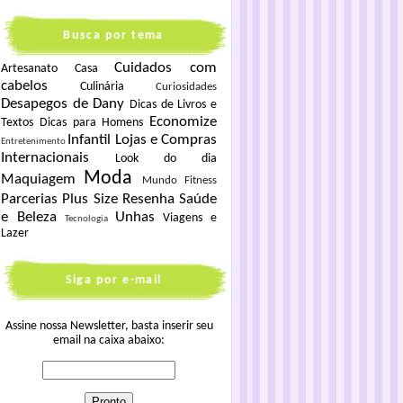
Busca por tema
Cuidados com
Artesanato
Casa
cabelos
Culinária
Curiosidades
Desapegos de Dany
Dicas de Livros e
Economize
Textos
Dicas para Homens
Infantil
Lojas e Compras
Entretenimento
Internacionais
Look do dia
Moda
Maquiagem
Mundo Fitness
Parcerias
Plus Size
Resenha
Saúde
e Beleza
Unhas
Viagens e
Tecnologia
Lazer
Siga por e-mail
Assine nossa Newsletter, basta inserir seu
email na caixa abaixo: