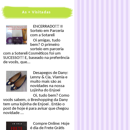
As + Visitadas
ENCERRADO!!! II
Sorteio em Parceria
com a Sotareli
Oi amigas, tudo
bem? O primeiro
sorteio em parceria
com a Sotereli Cosméticos foi um
SUCESSO!!! E, baseado na preferência
de vocês, que...
Desapegos de Dany:
Lenny & Cia, Viamia e
muito mais são as
novidades na nossa
Lojinha do Enjoei
Oi, tudo bem? Como
vocês sabem, o Breshopping da Dany
tem uma lojinha de Enjoei . Então o
post de hoje é para avisar que chegou
novidade ...
Compre Online: Hoje
é dia de Frete Grátis