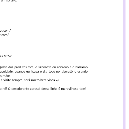
 um sorteio!
pot.com/
ot.com/
 às 10:52
goste dos produtos tbm, o sabonete eu adorooo e o bálsamo
aculdade, quando eu ficava o dia todo no laboratório usando
as mãos!
e e visite sempre, será muito bem vinda =)
mo né! O desodorante aerosol dessa linha é maravilhoso tbm!!