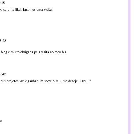
1:15
cara, te likei, faça-nos uma visita.
m
15:22
 blog e muito obrigada pela visita ao meu.bjs
5:42
eus projetos 2012 ganhar um sorteio, viu! Me deseje SORTE!!
28