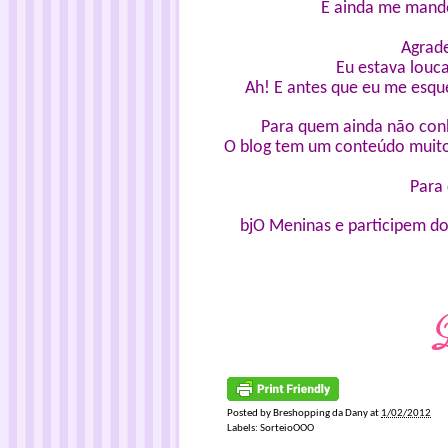
E ainda me mand
Agrad
Eu estava louca
Ah! E antes que eu me esqu
Para quem ainda não conh
O blog tem um conteúdo muito
Para
bjO Meninas e participem do
Posted by
Breshopping da Dany
at
1/02/2012
Labels:
SorteioOOO