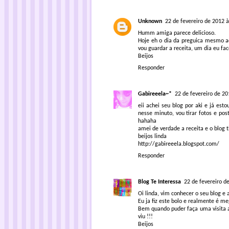
Unknown
22 de fevereiro de 2012 à
Humm amiga parece delicioso.
Hoje eh o dia da preguica mesmo a
vou guardar a receita, um dia eu fac
Beijos
Responder
Gabireeela~*
22 de fevereiro de 20
eii achei seu blog por aki e já est
nesse minuto, vou tirar fotos e pos
hahaha
amei de verdade a receita e o blog 
beijos linda
http://gabireeela.blogspot.com/
Responder
Blog Te Interessa
22 de fevereiro d
Oi linda, vim conhecer o seu blog e 
Eu ja fiz este bolo e realmente é m
Bem quando puder faça uma visita ao
viu !!!
Beijos