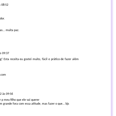
s 08:52
dor.
s... muita paz.
s 09:37
g! Esta receita eu gostei muito, fácil e prático de fazer além
t.com
2 às 09:56
p meu filho que ele vai querer
m grande fora com essa atitude, mas fazer o que... bjs