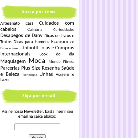
Busca por tema
Cuidados com
Artesanato
Casa
cabelos
Culinária
Curiosidades
Desapegos de Dany
Dicas de Livros e
Economize
Textos
Dicas para Homens
Infantil
Lojas e Compras
Entretenimento
Internacionais
Look do dia
Moda
Maquiagem
Mundo Fitness
Parcerias
Plus Size
Resenha
Saúde
e Beleza
Unhas
Viagens e
Tecnologia
Lazer
Siga por e-mail
Assine nossa Newsletter, basta inserir seu
email na caixa abaixo: