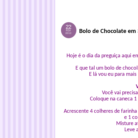
22
Bolo de Chocolate em 
FEV
2012
Hoje é o dia da preguiça aqui e
E que tal um bolo de choco
E lá vou eu para mais
Você vai precis
Coloque na caneca 1 o
Acrescente 4 colheres de farinha
e 1 co
Misture 
Leve 