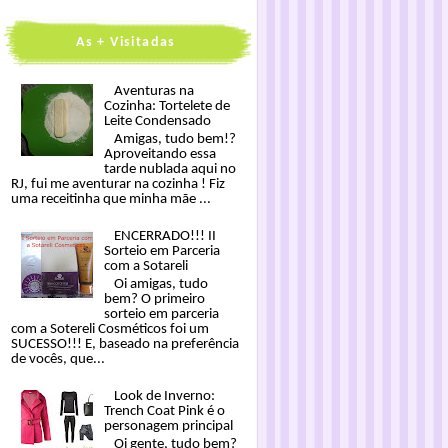
As + Visitadas
Aventuras na
Cozinha: Tortelete de
Leite Condensado
Amigas, tudo bem!?
Aproveitando essa
tarde nublada aqui no
RJ, fui me aventurar na cozinha ! Fiz
uma receitinha que minha mãe ...
ENCERRADO!!! II
Sorteio em Parceria
com a Sotareli
Oi amigas, tudo
bem? O primeiro
sorteio em parceria
com a Sotereli Cosméticos foi um
SUCESSO!!! E, baseado na preferência
de vocês, que...
Look de Inverno:
Trench Coat Pink é o
personagem principal
Oi gente, tudo bem?