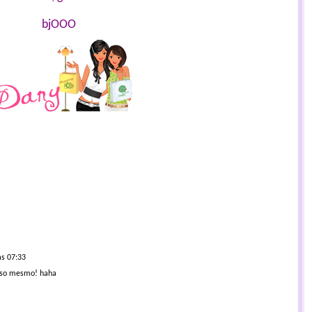
bjOOO
às 07:33
cioso mesmo! haha