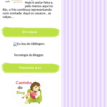
Hoje é sexta-feira e,
pelo menos aqui no
Rio, o frio continua representando
com vontade. Aqui os casacos , as
calças...
Divulgue
Tecnologia do
Blogger
.
Template por