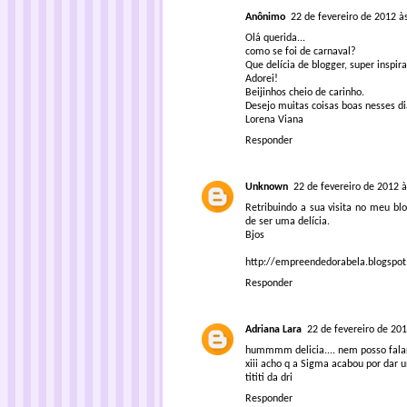
Anônimo
22 de fevereiro de 2012 à
Olá querida...
como se foi de carnaval?
Que delícia de blogger, super inspira
Adorei!
Beijinhos cheio de carinho.
Desejo muitas coisas boas nesses dia
Lorena Viana
Responder
Unknown
22 de fevereiro de 2012 à
Retribuindo a sua visita no meu blo
de ser uma delícia.
Bjos
http://empreendedorabela.blogspo
Responder
Adriana Lara
22 de fevereiro de 201
hummmm delicia.... nem posso falar 
xiii acho q a Sigma acabou por dar u
tititi da dri
Responder