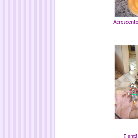
Acrescente 
E entã