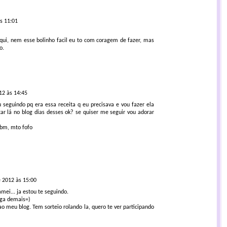
s 11:01
qui, nem esse bolinho facil eu to com coragem de fazer, mas
o.
12 às 14:45
ou seguindo pq era essa receita q eu precisava e vou fazer ela
tar lá no blog dias desses ok? se quiser me seguir vou adorar
tbm, mto fofo
e 2012 às 15:00
amei... ja estou te seguindo.
ega demais=)
 meu blog. Tem sorteio rolando la, quero te ver participando