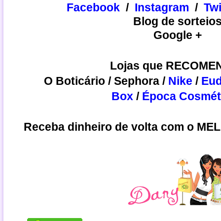
Facebook
/
Instagram
/
​​Tw
Blog de sorteio
Google +
Lojas que RECOME
O Boticário
/
Sephora
/
Nike
/
Eud
Box
/
Época Cosmét
Receba dinheiro de volta com o ME