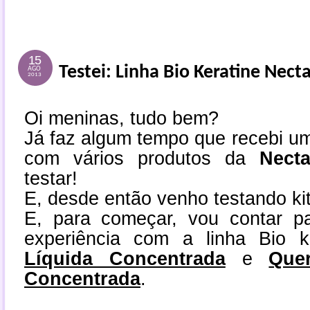
15
Testei: Linha Bio Keratine Necta
AGO
2013
Oi meninas, tudo bem?
Já faz algum tempo que recebi u
com vários produtos da
Nect
testar!
E, desde então venho testando kit 
E, para começar, vou contar p
experiência com a linha Bio k
Líquida Concentrada
e
Que
Concentrada
.