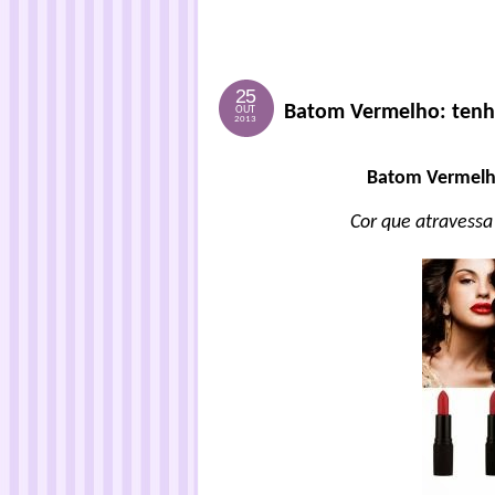
25
Batom Vermelho: tenha
OUT
2013
Batom Vermelho 
Cor que atravess