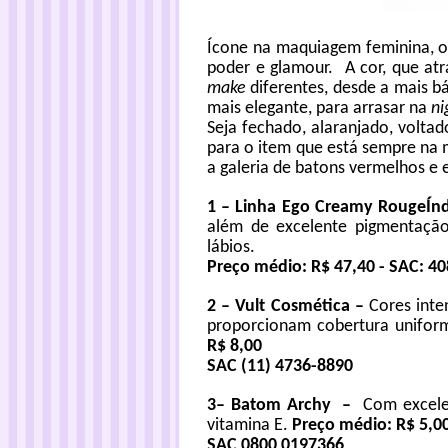
Ícone na maquiagem feminina, o
poder e glamour. A cor, que at
make
diferentes, desde a mais bá
mais elegante, para arrasar na
ni
Seja fechado, alaranjado, volta
para o item que está sempre na 
a galeria de batons vermelhos e
1 – Linha
Ego Creamy Rouge
Ín
além de excelente pigmentação 
lábios.
Preço médio: R$ 47,40
- SAC: 4
2
–
Vult Cosmética
–
Cores inte
proporcionam cobertura uniform
R$ 8,00
SAC (11) 4736-8890
3
–
Batom Archy
–
Com excele
vitamina E.
Preço médio: R$ 5,0
SAC 0800 0197366