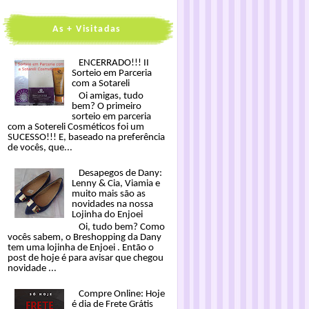
As + Visitadas
ENCERRADO!!! II
Sorteio em Parceria
com a Sotareli
Oi amigas, tudo
bem? O primeiro
sorteio em parceria
com a Sotereli Cosméticos foi um
SUCESSO!!! E, baseado na preferência
de vocês, que...
Desapegos de Dany:
Lenny & Cia, Viamia e
muito mais são as
novidades na nossa
Lojinha do Enjoei
Oi, tudo bem? Como
vocês sabem, o Breshopping da Dany
tem uma lojinha de Enjoei . Então o
post de hoje é para avisar que chegou
novidade ...
Compre Online: Hoje
é dia de Frete Grátis