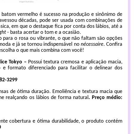
 batom vermelho é sucesso na produção e sinônimo de
ravessou décadas, pode ser usada com combinações de
sica, em que o destaque fica por conta dos lábios, até a
ght
- basta acertar o tom e a ocasião.
do para o rosa ou vibrante, o que não faltam são opções
moda e já se tornou indispensável no
nécessaire
. Confira
 escolha o que mais combina com você!
dice Tokyo
–
Possui textura cremosa e aplicação macia,
e formato diferenciado para facilitar o delinear dos
082-3299
nsas de ótima duração. Emoliência e textura macia que
e realçando os lábios de forma natural
.
Preço médio:
nte cobertura e ótima durabilidade, o produto contém
0