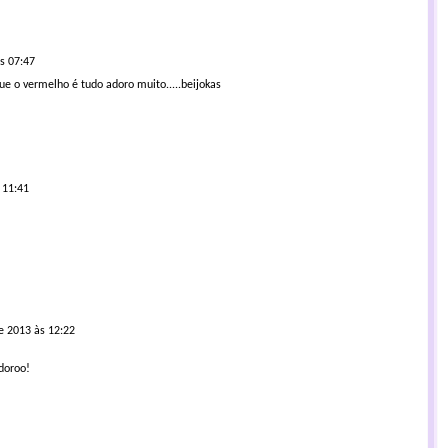
s 07:47
e o vermelho é tudo adoro muito.....beijokas
 11:41
e 2013 às 12:22
doroo!