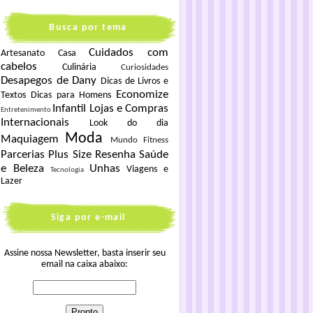
Busca por tema
Cuidados com
Artesanato
Casa
cabelos
Culinária
Curiosidades
Desapegos de Dany
Dicas de Livros e
Economize
Textos
Dicas para Homens
Infantil
Lojas e Compras
Entretenimento
Internacionais
Look do dia
Moda
Maquiagem
Mundo Fitness
Parcerias
Plus Size
Resenha
Saúde
e Beleza
Unhas
Viagens e
Tecnologia
Lazer
Siga por e-mail
Assine nossa Newsletter, basta inserir seu
email na caixa abaixo: