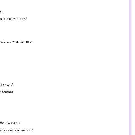
51
m preços variados!
tubro de 2013 às 18:29
 às 14:08
de semana
2013 às 08:18
e poderosa á mulher!!