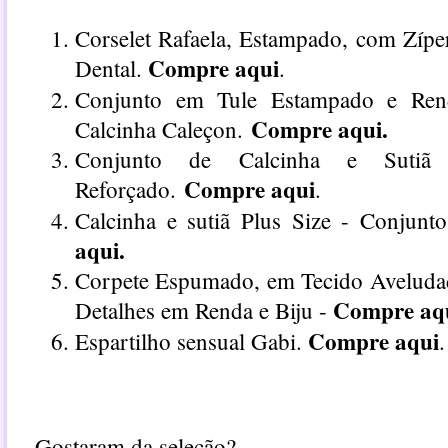
Corselet Rafaela, Estampado, com Zíper
Compre aqui
Dental.
.
Conjunto em Tule Estampado e Renda
Compre aqui
.
Calcinha Caleçon.
Conjunto de Calcinha e Sutiã
Compre aqui
Reforçado.
.
Calcinha e sutiã Plus Size - Conjunt
aqui
.
Corpete Espumado, em Tecido Aveludad
C
ompre aq
Detalhes em Renda e Biju
-
Compre aqui
Espartilho sensual Gabi.
.
Gostaram da seleção?