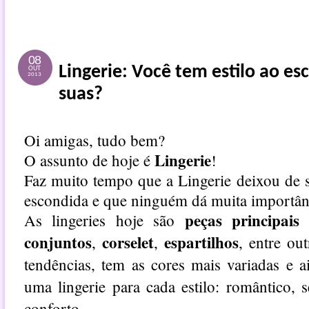
08
Lingerie: Você tem estilo ao es
OUT
2013
suas?
Oi amigas, tudo bem?
Lingerie
O assunto de hoje é
!
Faz muito tempo que a Lingerie deixou de s
escondida e que ninguém dá muita importân
peças principais
As lingeries hoje são
q
conjuntos
corselet
espartilhos
,
,
, entre o
tendências, tem as cores mais variadas e a
uma lingerie para cada estilo: romântico, 
conforto...