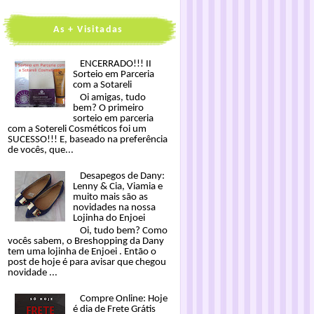
As + Visitadas
ENCERRADO!!! II
Sorteio em Parceria
com a Sotareli
Oi amigas, tudo
bem? O primeiro
sorteio em parceria
com a Sotereli Cosméticos foi um
SUCESSO!!! E, baseado na preferência
de vocês, que...
Desapegos de Dany:
Lenny & Cia, Viamia e
muito mais são as
novidades na nossa
Lojinha do Enjoei
Oi, tudo bem? Como
vocês sabem, o Breshopping da Dany
tem uma lojinha de Enjoei . Então o
post de hoje é para avisar que chegou
novidade ...
Compre Online: Hoje
é dia de Frete Grátis