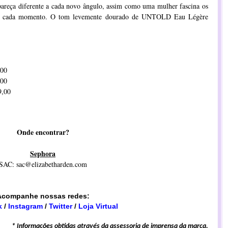
 pareça diferente a cada novo ângulo, assim como uma mulher fascina os
 a cada momento. O tom levemente dourado de UNTOLD Eau Légère
00
00
,00
Onde encontrar?
Sephora
SAC:
sac@elizabetharden.com
Acompanhe nossas redes:
k
/
Instagram
/
Twitter
/
Loja Virtual
* Informações obtidas através da assessoria de imprensa da marca.