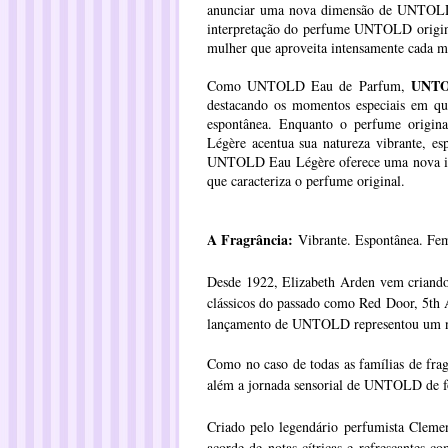
anunciar uma nova dimensão de UNTOL
interpretação do perfume UNTOLD original
mulher que aproveita intensamente cada m
UNTO
Como UNTOLD Eau de Parfum,
destacando os momentos especiais em que
espontânea. Enquanto o perfume origin
Légère acentua sua natureza vibrante, es
UNTOLD Eau Légère oferece uma nova int
que caracteriza o perfume original.
A Fragrância:
Vibrante. Espontânea. Fem
Desde 1922, Elizabeth Arden vem criando 
clássicos do passado como Red Door, 5th
lançamento de UNTOLD representou um no
Como no caso de todas as famílias de fr
além a jornada sensorial de UNTOLD de fo
Criado pelo legendário perfumista Cle
acorde de notas cítricas e refrescantes c