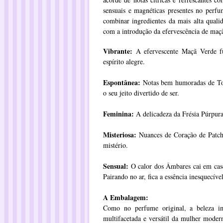
sensuais e magnéticas presentes no per
combinar ingredientes da mais alta qua
com a introdução da efervescência de maçã 
Vibrante:
A efervescente Maçã Verde fu
espírito alegre.
Espontânea:
Notas bem humoradas de To
o seu jeito divertido de ser.
Feminina:
A delicadeza da Frésia Púrpura
Misteriosa:
Nuances de Coração de Patchu
mistério.
Sensual:
O calor dos Âmbares cai em casc
Pairando no ar, fica a essência inesquecíve
A Embalagem:
Como no perfume original, a beleza 
multifacetada e versátil da mulher modern