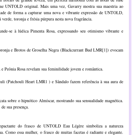
fume UNTOLD original. Mais uma vez, Gavarry mostra sua maestria ao
lidade de forma a capturar uma nova e vibrante expressão de UNTOLD,
verde, toronja e frésia púrpura nesta nova fragrância.
nde-se à lúdica Pimenta Rosa, expressando seu otimismo vibrante e
ronja e Brotos de Groselha Negra (Blackcurrant Bud LMR
[1]
) evocam
 e Peônia Rosa revelam sua feminilidade jovem e romântica.
li (Patchouli Heart LMR1 ) e Sândalo fazem referência à sua aura de
ata sobre o hipnótico Almíscar, mostrando sua sensualidade magnética.
l de sua presença.
impactante do frasco de UNTOLD Eau Légère simboliza a natureza
a. Como essa mulher, o frasco de muitas facetas é radiante e elegante.