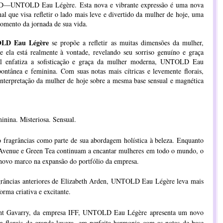
D—UNTOLD Eau Légère. Esta nova e vibrante expressão é uma nova
 que visa refletir o lado mais leve e divertido da mulher de hoje, uma
omento da jornada de sua vida.
LD Eau Légère
se propõe a refletir as muitas dimensões da mulher,
 ela está realmente à vontade, revelando seu sorriso genuíno e graça
al enfatiza a sofisticação e graça da mulher moderna, UNTOLD Eau
pontânea e feminina. Com suas notas mais cítricas e levemente florais,
erpretação da mulher de hoje sobre a mesma base sensual e magnética
inina. Misteriosa. Sensual.
fragrâncias como parte de sua abordagem holística à beleza. Enquanto
 Avenue e Green Tea continuam a encantar mulheres em todo o mundo, o
vo marco na expansão do portfólio da empresa.
agrâncias anteriores de Elizabeth Arden, UNTOLD Eau Légère leva mais
rma criativa e excitante.
ment Gavarry, da empresa IFF, UNTOLD Eau Légère apresenta um novo
om florais de grande leveza, em perfeita harmonia com as notas de base