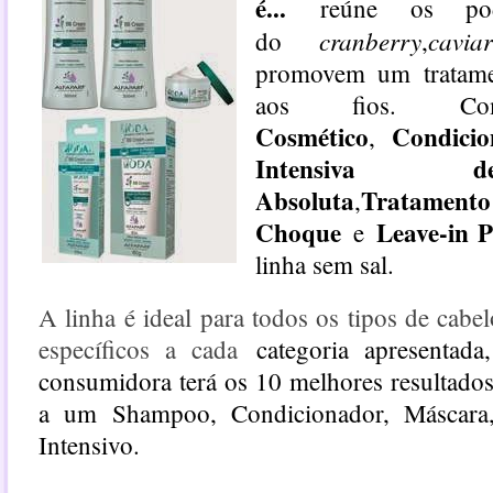
é...
reúne os poder
cranberry
cav
do
,
promovem um tratame
aos fios. Co
Cosmético
Condici
,
Intensiva d
Absoluta
Tratame
,
Choque
Leave-in 
e
linha sem sal.
A linha é ideal para todos os tipos de cabe
específicos a cada
categoria apresentada
consumidora terá os 10 melhores resultados 
a um Shampoo, Condicionador, Máscara,
Intensivo.