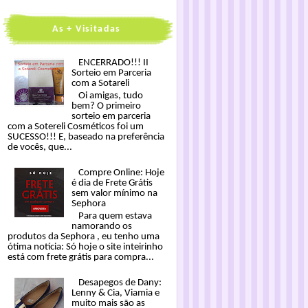
As + Visitadas
ENCERRADO!!! II
Sorteio em Parceria
com a Sotareli
Oi amigas, tudo
bem? O primeiro
sorteio em parceria
com a Sotereli Cosméticos foi um
SUCESSO!!! E, baseado na preferência
de vocês, que...
Compre Online: Hoje
é dia de Frete Grátis
sem valor mínimo na
Sephora
Para quem estava
namorando os
produtos da Sephora , eu tenho uma
ótima notícia: Só hoje o site inteirinho
está com frete grátis para compra...
Desapegos de Dany:
Lenny & Cia, Viamia e
muito mais são as