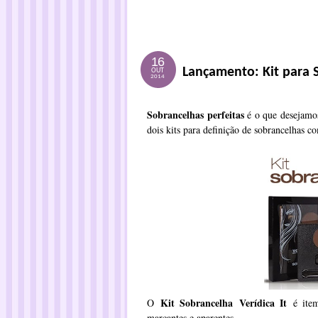
16
Lançamento: Kit para S
OUT
2014
Sobrancelhas perfeitas
é o que desejamos 
dois kits para definição de sobrancelhas c
Kit Sobrancelha
Verídica It
O
é item
marcantes e aparentes.