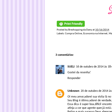
Posted by
Breshopping da Dany
at
10/16/2014
Labels:
Compra Online
,
Economia na Internet
,
Ma
3 comentários:
SUELI
16 de outubro de 2014 às 18:
Gostei da resenha!
Responder
Unknown
20 de outubro de 2014 às
Oi meu amor,adorei sua visita lá no 
Seu Blog é ótimo,adorei de verdade
Essa dica é super boa,difícil enco
atinja a cor que agente quer,já está
Beijos e mais sucesso,Deus abençoe