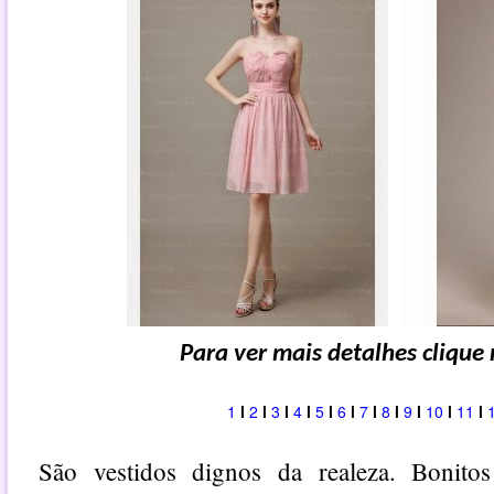
Para ver mais detalhes cliqu
1
l
2
l
3
l
4
l
5
l
6
l
7
l
8
l
9
l
10
l
11
l
São vestidos dignos da realeza. Bonito