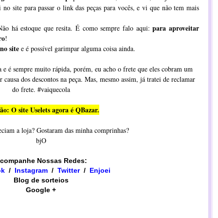
i no site para passar o link das peças para vocês, e vi que não tem mais
para aproveitar
ão há estoque que resita. É como sempre falo aqui:
ro
!
no site
e é possível garimpar alguma coisa ainda.
a e é sempre muito rápida, porém, eu acho o frete que eles cobram um
causa dos descontos na peça. Mas, mesmo assim, já tratei de reclamar
do frete. #vaiquecola
ão: O site Uselets agora é QBazar.
eciam a loja? Gostaram das minha comprinhas?
bjO
companhe Nossas Redes:
ok
/
Instagram
/
​​Twitter
/
Enjoei
Blog de sorteios
Google +