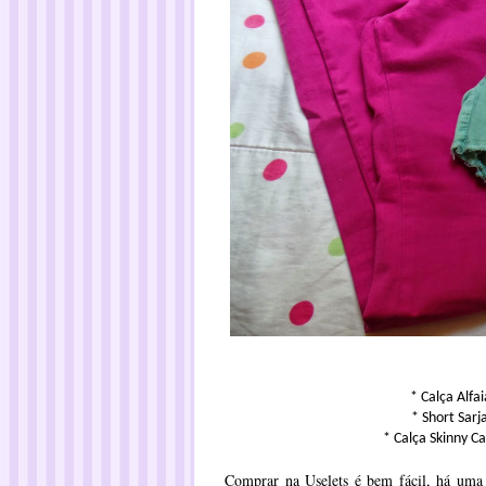
* Calça Alfa
* Short Sarj
* Calça Skinny C
Comprar na Uselets é bem fácil, há uma