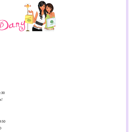
4:30
s!
3:50
D