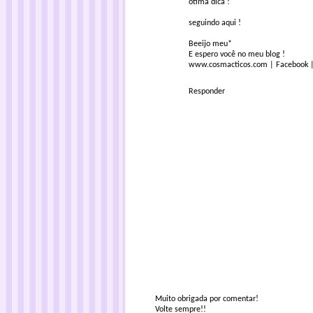
ótima dica !
seguindo aqui !
Beeijo meu*
E espero você no meu blog !
www.cosmacticos.com
|
Facebook
Responder
Muito obrigada por comentar!
Volte sempre!!