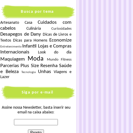
Busca por tema
Cuidados com
Artesanato
Casa
cabelos
Culinária
Curiosidades
Desapegos de Dany
Dicas de Livros e
Economize
Textos
Dicas para Homens
Infantil
Lojas e Compras
Entretenimento
Internacionais
Look do dia
Moda
Maquiagem
Mundo Fitness
Parcerias
Plus Size
Resenha
Saúde
e Beleza
Unhas
Viagens e
Tecnologia
Lazer
Siga por e-mail
Assine nossa Newsletter, basta inserir seu
email na caixa abaixo: