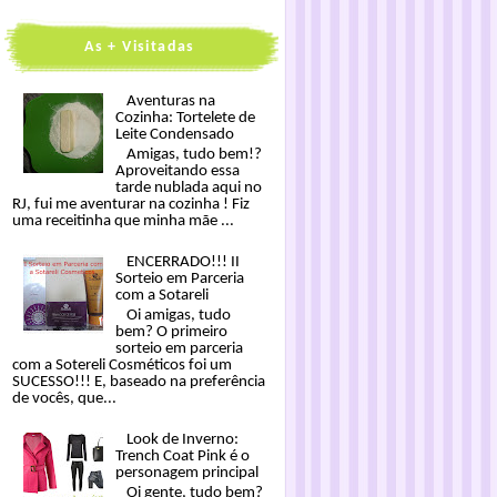
As + Visitadas
Aventuras na
Cozinha: Tortelete de
Leite Condensado
Amigas, tudo bem!?
Aproveitando essa
tarde nublada aqui no
RJ, fui me aventurar na cozinha ! Fiz
uma receitinha que minha mãe ...
ENCERRADO!!! II
Sorteio em Parceria
com a Sotareli
Oi amigas, tudo
bem? O primeiro
sorteio em parceria
com a Sotereli Cosméticos foi um
SUCESSO!!! E, baseado na preferência
de vocês, que...
Look de Inverno:
Trench Coat Pink é o
personagem principal
Oi gente, tudo bem?