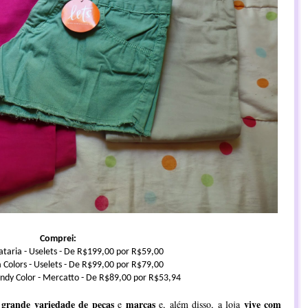
Comprei:
iataria - Uselets - De R$199,00 por R$59,00
a Colors - Uselets - De R$99,00 por R$79,00
andy Color - Mercatto - De R$89,00 por R$53,94
grande variedade de peças
marcas
vive com
e
e, além disso, a loja