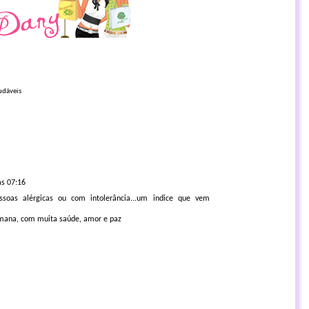
udáveis
às 07:16
ssoas alérgicas ou com intolerância...um indice que vem
emana, com muita saúde, amor e paz