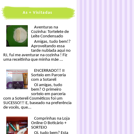
As + Visitadas
Aventuras na
Cozinha: Tortelete de
Leite Condensado
Amigas, tudo bem!?
Aproveitando essa
tarde nublada aqui no
RJ, fui me aventurar na cozinha ! Fiz
uma receitinha que minha mãe ...
ENCERRADO!!! II
Sorteio em Parceria
com a Sotareli
Oi amigas, tudo
bem? O primeiro
sorteio em parceria
com a Sotereli Cosméticos foi um
SUCESSO!!! E, baseado na preferência
de vocês, que...
Comprinhas na Loja
Online O Boticário +
SORTEIO
Oi, tudo bem? Esta