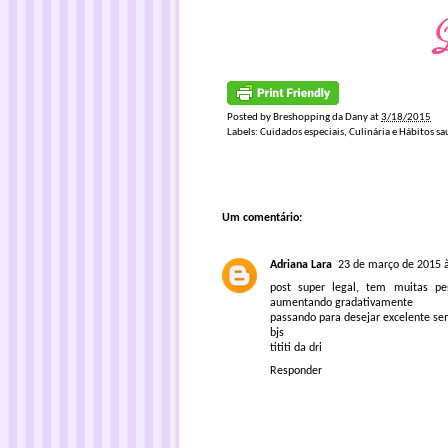
Posted by
Breshopping da Dany
at
3/18/2015
Labels:
Cuidados especiais
,
Culinária e Hábitos sa
Um comentário:
Adriana Lara
23 de março de 2015 
post super legal, tem muitas pe
aumentando gradativamente
passando para desejar excelente s
bjs
tititi da dri
Responder