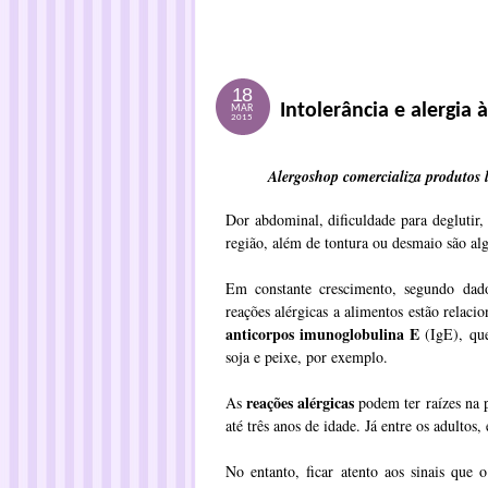
18
Intolerância e alergia 
MAR
2015
Alergoshop comercializa produtos l
Dor abdominal, dificuldade para deglutir,
região, além de tontura ou desmaio são a
Em constante crescimento, segundo dado
reações alérgicas a alimentos estão relac
anticorpos imunoglobulina E
(IgE), que
soja e peixe, por exemplo.
reações alérgicas
As
podem ter raízes na p
até três anos de idade. Já entre os adultos
No entanto, ficar atento aos sinais que 