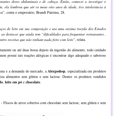
stantes dores abdominais e de cabeça. Então, comecei a investigar o
 ela lembrou que até os meus oito anos de idade, tive intolerância à
ou
”, conta o empresário, Brandt Patrima, 28.
aços de leite em sua composição e uso uma enzima trazida dos Estados
 ao destacar que ainda tem “dificuldades para frequentar restaurantes ,
ontro receitas que não tenham nada feito com leite
”, relata.
mente ou até duas horas depois da ingestão do alimento, todo cuidado
uem possui tais reações alérgicas é encontrar algo adequado e saboroso
Alergoshop
rima e a demanda do mercado, a
, especializada em produtos
liza alimentos sem glúten e sem lactose. Dentre os produtos vendidos
do
leite em pó
chocolate
,
e
.
- Flocos de arroz cobertos com chocolate sem lactose, sem glúten e sem
5