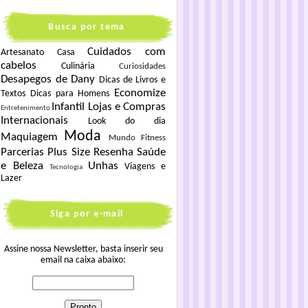
Busca por tema
Cuidados com
Artesanato
Casa
cabelos
Culinária
Curiosidades
Desapegos de Dany
Dicas de Livros e
Economize
Textos
Dicas para Homens
Infantil
Lojas e Compras
Entretenimento
Internacionais
Look do dia
Moda
Maquiagem
Mundo Fitness
Parcerias
Plus Size
Resenha
Saúde
e Beleza
Unhas
Viagens e
Tecnologia
Lazer
Siga por e-mail
Assine nossa Newsletter, basta inserir seu
email na caixa abaixo: