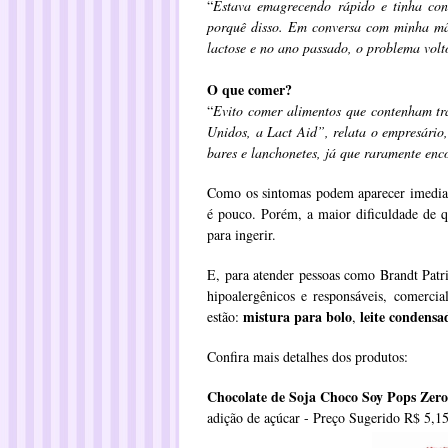
“
Estava emagrecendo rápido e tinha con
porquê disso. Em conversa com minha mãe,
lactose e no ano passado, o problema volt
O que comer?
“
Evito comer alimentos que contenham tr
Unidos, a Lact Aid”, relata o empresário,
bares e lanchonetes, já que raramente enc
Como os sintomas podem aparecer imediata
é pouco. Porém, a maior dificuldade de q
para ingerir.
E, para atender pessoas como Brandt Pat
hipoalergênicos e responsáveis, comercia
mistura para bolo
leite condensa
estão:
,
Confira mais detalhes dos produtos:
Chocolate de Soja Choco Soy Pops Zero
adição de açúcar - Preço Sugerido R$ 5,1