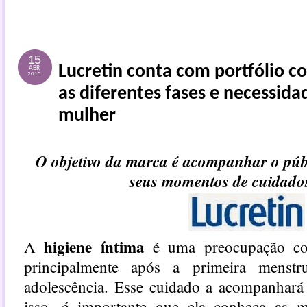
15
Lucretin conta com portfólio c
ABR
2015
as diferentes fases e necessida
mulher
O objetivo da marca é acompanhar o púb
seus momentos de cuidados
higiene íntima
A
é uma preocupação con
principalmente após a primeira menst
adolescência. Esse cuidado a acompanhará 
isso, é importante que ela conheça as 