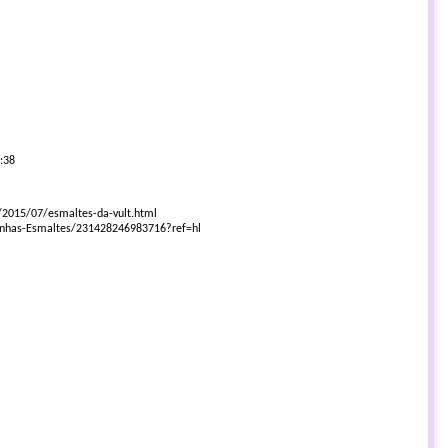
:38
/2015/07/esmaltes-da-vult.html
nhas-Esmaltes/231428246983716?ref=hl