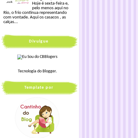
Hoje é sexta-feira e,
pelo menos aqui no
Rio, o frio continua representando
com vontade. Aqui os casacos , as
calças...
Divulgue
Tecnologia do
Blogger
.
Template por