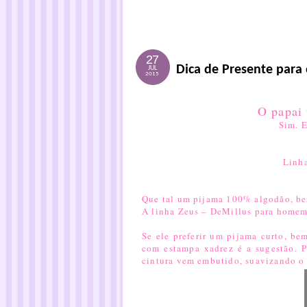
27
Dica de Presente para 
JUL
2015
Sim. 
Linh
Que tal um pijama 100% algodão, bem
A
linha Zeu
s – DeMillus para homem
Se ele preferir um pijama curto, be
com estampa xadrez
é a sugestão. P
cintura vem embutido, suavizando o 