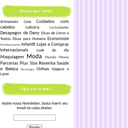
Busca por tema
Cuidados com
Artesanato
Casa
cabelos
Culinária
Curiosidades
Desapegos de Dany
Dicas de Livros e
Economize
Textos
Dicas para Homens
Infantil
Lojas e Compras
Entretenimento
Internacionais
Look do dia
Moda
Maquiagem
Mundo Fitness
Parcerias
Plus Size
Resenha
Saúde
e Beleza
Unhas
Viagens e
Tecnologia
Lazer
Siga por e-mail
Assine nossa Newsletter, basta inserir seu
email na caixa abaixo: