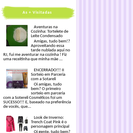
As + Visitadas
Aventuras na
Cozinha: Tortelete de
Leite Condensado
Amigas, tudo bem!?
Aproveitando essa
tarde nublada aqui no
RJ, fui me aventurar na cozinha ! Fiz
uma receitinha que minha mãe ...
ENCERRADO!!! II
Sorteio em Parceria
com a Sotareli
Oi amigas, tudo
bem? O primeiro
sorteio em parceria
com a Sotereli Cosméticos foi um
SUCESSO!!! E, baseado na preferência
de vocês, que...
Look de Inverno:
Trench Coat Pink é o
personagem principal
Oi gente, tudo bem?