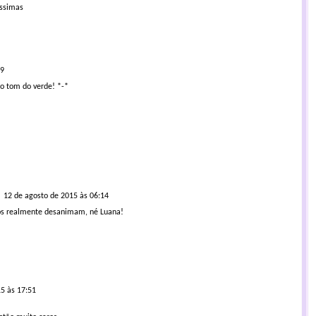
issimas
39
 o tom do verde! *-*
12 de agosto de 2015 às 06:14
ços realmente desanimam, né Luana!
5 às 17:51