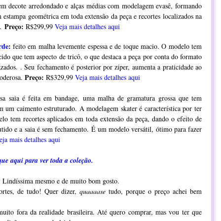
em decote arredondado e alças médias com modelagem evasê, formando
estampa geométrica em toda extensão da peça e recortes localizados na
Preço:
.
R$299,99
Veja mais detalhes aqui
rde
:
feito em malha levemente espessa e de toque macio. O modelo tem
ecido que tem aspecto de tricô, o que destaca a peça por conta do formato
zados. . Seu fechamento é posterior por zíper, aumenta a praticidade ao
Preço:
 poderosa.
R$329,99
Veja mais detalhes aqui
ssa saia é feita em bandage, uma malha de gramatura grossa que tem
m um caimento estruturado. A modelagem skater é característica por ter
o tem recortes aplicados em toda extensão da peça, dando o efeito de
utido e a saia é sem fechamento. É um modelo versátil, ótimo para fazer
eja mais detalhes aqui
que aqui para ver toda a coleção.
as. Lindíssima mesmo e de muito bom gosto.
ortes, de tudo! Quer dizer,
quaaaase
tudo, porque o preço achei bem
uito fora da realidade brasileira. Até quero comprar, mas vou ter que