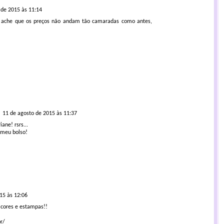
 de 2015 às 11:14
 ache que os preços não andam tão camaradas como antes,
11 de agosto de 2015 às 11:37
ane! rsrs...
 meu bolso!
15 às 12:06
 cores e estampas!!
r/