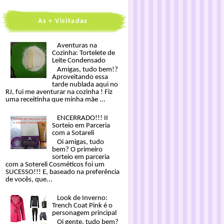
As + Visitadas
Aventuras na
Cozinha: Tortelete de
Leite Condensado
Amigas, tudo bem!?
Aproveitando essa
tarde nublada aqui no
RJ, fui me aventurar na cozinha ! Fiz
uma receitinha que minha mãe ...
ENCERRADO!!! II
Sorteio em Parceria
com a Sotareli
Oi amigas, tudo
bem? O primeiro
sorteio em parceria
com a Sotereli Cosméticos foi um
SUCESSO!!! E, baseado na preferência
de vocês, que...
Look de Inverno:
Trench Coat Pink é o
personagem principal
Oi gente, tudo bem?