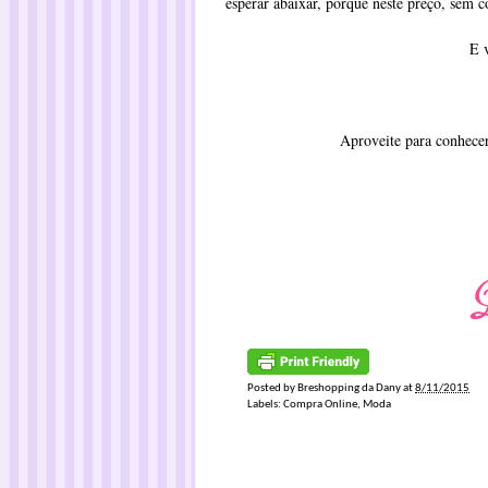
esperar abaixar, porque neste preço, sem 
E 
Aproveite para conhece
Posted by
Breshopping da Dany
at
8/11/2015
Labels:
Compra Online
,
Moda