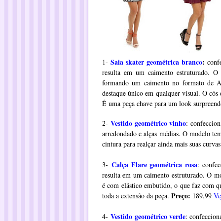
Saia skater geométrica branco
:
1-
confe
resulta em um caimento estruturado. O
formando um caimento no formato de A
destaque único em qualquer visual. O cós 
É uma peça chave para um look surpreend
Vestido geométrico vinho
2-
: confeccio
arredondado e alças médias. O modelo tem
cintura para realçar ainda mais suas curva
Calça Flare geométrica rosa
3-
: confe
resulta em um caimento estruturado. O mo
é com elástico embutido, o que faz com qu
Preço:
toda a extensão da peça.
189,99
Ve
Vestido geométrico verde
4-
: confeccio