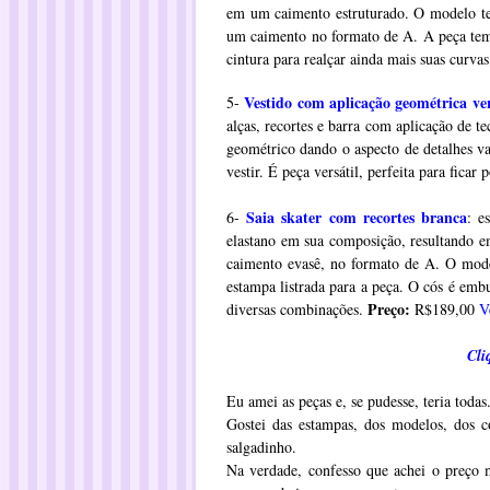
em um caimento estruturado. O modelo t
um caimento no formato de A. A peça tem 
cintura para realçar ainda mais suas curvas
Vestido com aplicação geométrica ve
5-
alças, recortes e barra com aplicação de t
geométrico dando o aspecto de detalhes va
vestir. É peça versátil, perfeita para ficar
Saia skater com recortes branca
6-
: e
elastano em sua composição, resultando e
caimento evasê, no formato de A. O model
estampa listrada para a peça. O cós é emb
Preço:
diversas combinações.
R$189,00
V
Cli
Eu amei as peças e, se pudesse, teria tod
Gostei das estampas, dos modelos, dos c
salgadinho.
Na verdade, confesso que achei o preço m