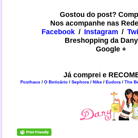
Gostou do post? Compa
Nos acompanhe nas Redes
Facebook
/
Instagram
/
​​Tw
Breshopping da Dany
Google +
Já comprei e RECOM
Posthaus
/
O Boticário
/
Sephora
/
Nike
/
Eudora
/
The B