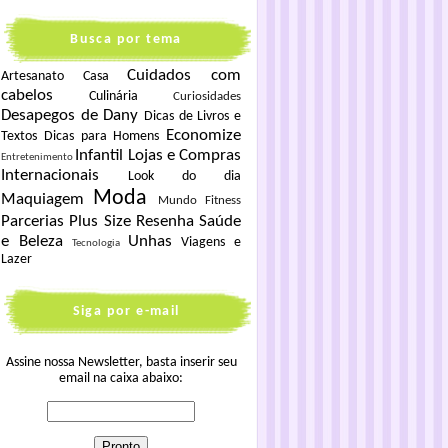
Busca por tema
Cuidados com
Artesanato
Casa
cabelos
Culinária
Curiosidades
Desapegos de Dany
Dicas de Livros e
Economize
Textos
Dicas para Homens
Infantil
Lojas e Compras
Entretenimento
Internacionais
Look do dia
Moda
Maquiagem
Mundo Fitness
Parcerias
Plus Size
Resenha
Saúde
e Beleza
Unhas
Viagens e
Tecnologia
Lazer
Siga por e-mail
Assine nossa Newsletter, basta inserir seu
email na caixa abaixo: