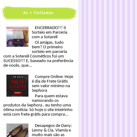
As + Visitadas
ENCERRADO!!! II
Sorteio em Parceria
com a Sotareli
Oi amigas, tudo
bem? O primeiro
sorteio em parceria
com a Sotereli Cosméticos foi um
SUCESSO!!! E, baseado na preferência
de vocês, que...
Compre Online: Hoje
é dia de Frete Grátis
sem valor mínimo na
Sephora
Para quem estava
namorando os
produtos da Sephora , eu tenho uma
ótima notícia: Só hoje o site inteirinho
está com frete grátis para compra...
Desapegos de Dany:
Lenny & Cia, Viamia e
muito mais são as