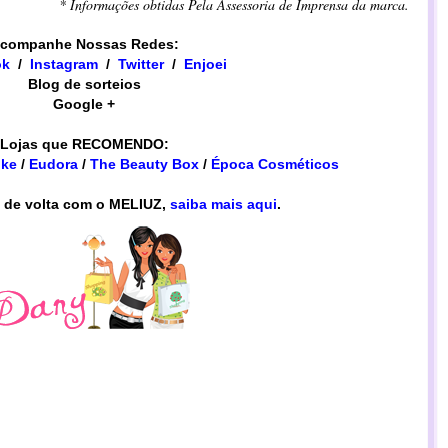
* Informações obtidas Pela Assessoria de Imprensa da marca.
companhe Nossas Redes:
ok
/
Instagram
/
​​Twitter
/
Enjoei
Blog de sorteios
Google +
Lojas que RECOMENDO:
ike
/
Eudora
/
The Beauty Box
/
Época Cosméticos
 de volta com o MELIUZ,
saiba mais aqui
.