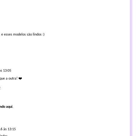
e esses modelos são lindos :)
às 13:05
que a outra! ❤️
!
ando aqui
.
6 às 13:15