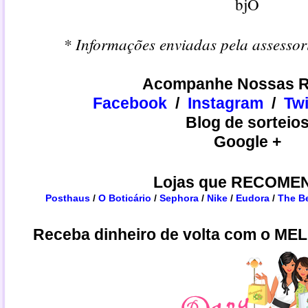
bjO
* Informações enviadas pela assessor
Acompanhe Nossas R
Facebook
/
Instagram
/
​​Tw
Blog de sorteio
Google +
Lojas que RECOME
Posthaus
/
O Boticário
/
Sephora
/
Nike
/
Eudora
/
The B
Receba dinheiro de volta com o ME