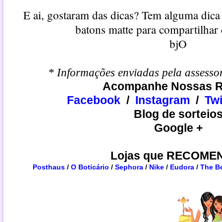
E ai, gostaram das dicas? Tem alguma dica 
batons matte para compartilhar
bjO
* Informações enviadas pela assesso
Acompanhe Nossas R
Facebook
/
Instagram
/
​​Tw
Blog de sorteio
Google +
Lojas que RECOME
Posthaus
/
O Boticário
/
Sephora
/
Nike
/
Eudora
/
The B