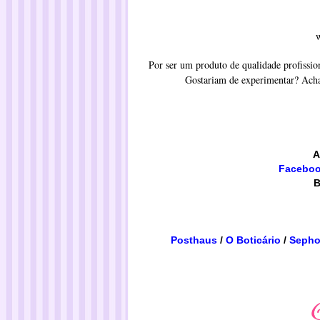
w
Por ser um produto de qualidade profissi
Gostariam de experimentar? Acha
A
Facebo
B
Posthaus
/
O Boticário
/
Sepho