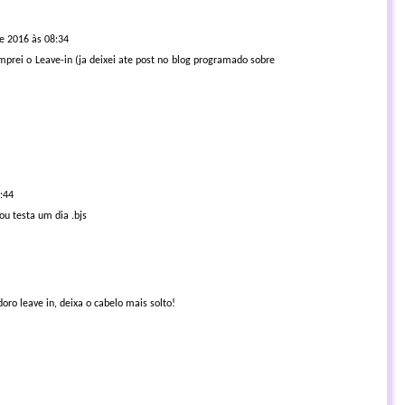
de 2016 às 08:34
mprei o Leave-in (ja deixei ate post no blog programado sobre
:44
u testa um dia .bjs
oro leave in, deixa o cabelo mais solto!