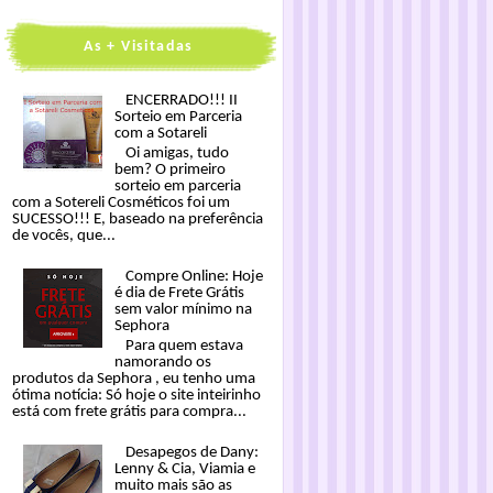
As + Visitadas
ENCERRADO!!! II
Sorteio em Parceria
com a Sotareli
Oi amigas, tudo
bem? O primeiro
sorteio em parceria
com a Sotereli Cosméticos foi um
SUCESSO!!! E, baseado na preferência
de vocês, que...
Compre Online: Hoje
é dia de Frete Grátis
sem valor mínimo na
Sephora
Para quem estava
namorando os
produtos da Sephora , eu tenho uma
ótima notícia: Só hoje o site inteirinho
está com frete grátis para compra...
Desapegos de Dany:
Lenny & Cia, Viamia e
muito mais são as