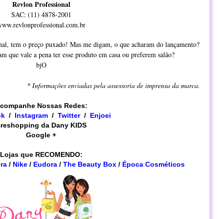
Revlon Professional
SAC: (11) 4878-2001
ww.revlonprofessional.com.br
onal, tem o preço puxado! Mas me digam, o que acharam do lançamento?
m que vale a pena ter esse produto em casa ou preferem salão?
bjO
* Informações enviadas pela assessoria de imprensa da marca.
companhe Nossas Redes:
ok
/
Instagram
/
​​Twitter
/
Enjoei
reshopping da Dany KIDS
Google +
Lojas que RECOMENDO:
ra
/
Nike
/
Eudora
/
The Beauty Box
/
Época Cosméticos