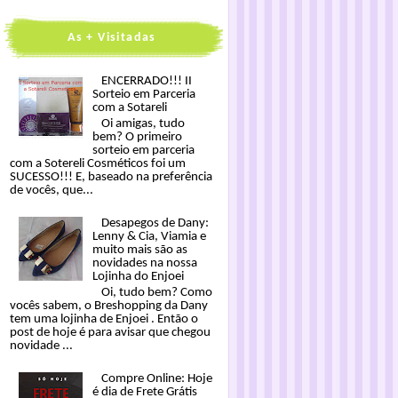
As + Visitadas
ENCERRADO!!! II
Sorteio em Parceria
com a Sotareli
Oi amigas, tudo
bem? O primeiro
sorteio em parceria
com a Sotereli Cosméticos foi um
SUCESSO!!! E, baseado na preferência
de vocês, que...
Desapegos de Dany:
Lenny & Cia, Viamia e
muito mais são as
novidades na nossa
Lojinha do Enjoei
Oi, tudo bem? Como
vocês sabem, o Breshopping da Dany
tem uma lojinha de Enjoei . Então o
post de hoje é para avisar que chegou
novidade ...
Compre Online: Hoje
é dia de Frete Grátis