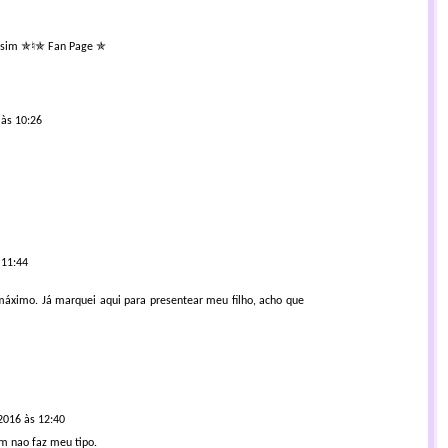
ssim ✯
♮
✯ Fan Page ✯
 às 10:26
 11:44
máximo. Já marquei aqui para presentear meu filho, acho que
2016 às 12:40
em nao faz meu tipo.