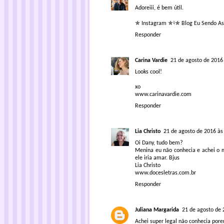
Adoreiii, é bem útil.
✯ Instagram ✯
♮​
✯ Blog Eu Sendo A
Responder
Carina Vardie
21 de agosto de 2016
Looks cool!
xo
www.carinavardie.com
Responder
Lia Christo
21 de agosto de 2016 às
Oi Dany, tudo bem?
Menina eu não conhecia e achei o 
ele iria amar. Bjus
Lia Christo
www.docesletras.com.br
Responder
Juliana Margarida
21 de agosto de 
Achei super legal não conhecia por