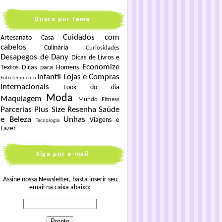
Busca por tema
Cuidados com
Artesanato
Casa
cabelos
Culinária
Curiosidades
Desapegos de Dany
Dicas de Livros e
Economize
Textos
Dicas para Homens
Infantil
Lojas e Compras
Entretenimento
Internacionais
Look do dia
Moda
Maquiagem
Mundo Fitness
Parcerias
Plus Size
Resenha
Saúde
e Beleza
Unhas
Viagens e
Tecnologia
Lazer
Siga por e-mail
Assine nossa Newsletter, basta inserir seu
email na caixa abaixo: