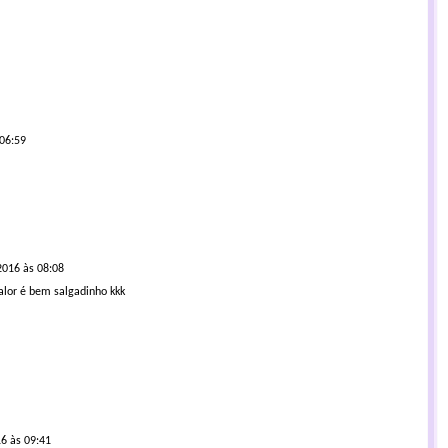
 06:59
2016 às 08:08
valor é bem salgadinho kkk
6 às 09:41