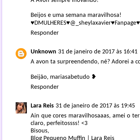
A Avon sempre inovando!
Beijos e uma semana maravilhosa!
♥
DMULHERES
♥
@_sheylaxavier
♥
Fanpage
♥
Responder
Unknown
31 de janeiro de 2017 às 16:41
A avon ta surpreendendo, né? Adorei a c
Beijão,
mariasabetudo
❥
Responder
Lara Reis
31 de janeiro de 2017 às 19:45
Ain que cores maravilhosaaas, amei o ter
claro, perfeitossss! <3
Bisous,
Blog Pequeno Muffin | Lara Reis