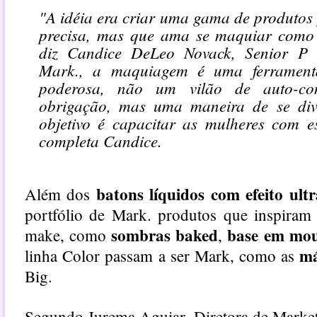
"A idéia era criar uma gama de produtos
precisa, mas que ama se maquiar como 
diz Candice DeLeo Novack, Senior P
Mark., a maquiagem é uma ferrament
poderosa, não um vilão de auto-c
obrigação, mas uma maneira de se dive
objetivo é capacitar as mulheres com e
completa Candice.
batons líquidos com efeito ult
Além dos
portfólio de Mark. produtos que inspiram
sombras baked
base em mou
make, como
,
más
linha Color passam a ser Mark, como as
Big.
Segundo Jurema Aguiar, Diretora de Marke