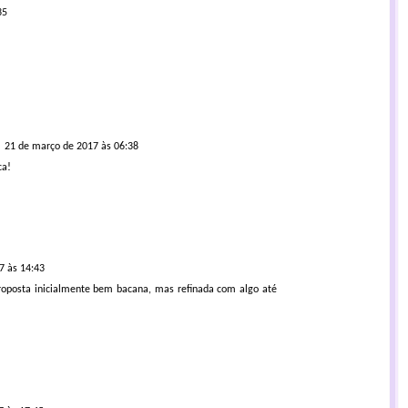
35
21 de março de 2017 às 06:38
ca!
7 às 14:43
proposta inicialmente bem bacana, mas refinada com algo até