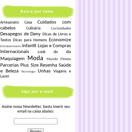
Busca por tema
Cuidados com
Artesanato
Casa
cabelos
Culinária
Curiosidades
Desapegos de Dany
Dicas de Livros e
Economize
Textos
Dicas para Homens
Infantil
Lojas e Compras
Entretenimento
Internacionais
Look do dia
Moda
Maquiagem
Mundo Fitness
Parcerias
Plus Size
Resenha
Saúde
e Beleza
Unhas
Viagens e
Tecnologia
Lazer
Siga por e-mail
Assine nossa Newsletter, basta inserir seu
email na caixa abaixo: