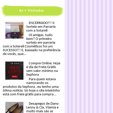
As + Visitadas
ENCERRADO!!! II
Sorteio em Parceria
com a Sotareli
Oi amigas, tudo
bem? O primeiro
sorteio em parceria
com a Sotereli Cosméticos foi um
SUCESSO!!! E, baseado na preferência
de vocês, que...
Compre Online: Hoje
é dia de Frete Grátis
sem valor mínimo na
Sephora
Para quem estava
namorando os
produtos da Sephora , eu tenho uma
ótima notícia: Só hoje o site inteirinho
está com frete grátis para compra...
Desapegos de Dany:
Lenny & Cia, Viamia e
muito mais são as