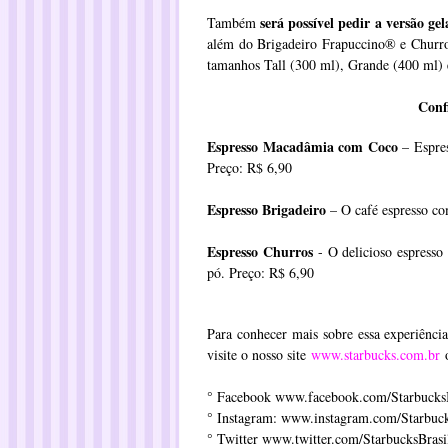
será possível pedir a versão ge
Também
além do Brigadeiro Frapuccino® e Churros
tamanhos Tall (300 ml), Grande (400 ml) 
Confi
Espresso Macadâmia com Coco
– Espres
Preço: R$ 6,90
Espresso Brigadeiro
– O café espresso com
Espresso Churros
- O delicioso espresso 
pó. Preço: R$ 6,90
Para conhecer mais sobre essa experiência
visite o nosso site
www.starbucks.com.br
o
° Facebook
www.facebook.com/StarbucksB
° Instagram:
www.instagram.com/Starbuck
° Twitter
www.twitter.com/StarbucksBrasi