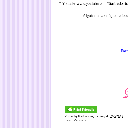
° Youtube
www.youtube.com/StarbucksBra
Alguém ai com água na boca
Fac
Posted by
Breshopping da Dany
at
5/16/2017
Labels:
Culinária