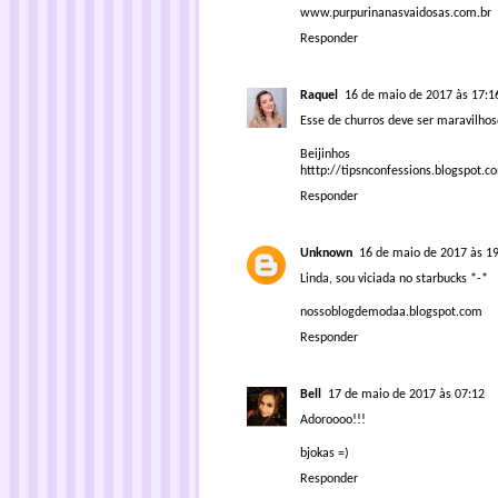
www.purpurinanasvaidosas.com.br
Responder
Raquel
16 de maio de 2017 às 17:1
Esse de churros deve ser maravilho
Beijinhos
htttp://tipsnconfessions.blogspot.c
Responder
Unknown
16 de maio de 2017 às 1
Linda, sou viciada no starbucks *-*
nossoblogdemodaa.blogspot.com
Responder
Bell
17 de maio de 2017 às 07:12
Adoroooo!!!
bjokas =)
Responder