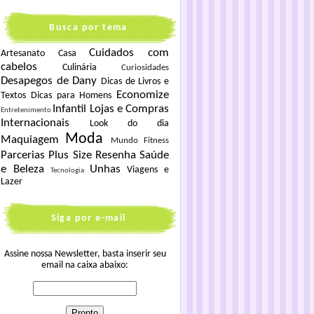
Busca por tema
Cuidados com
Artesanato
Casa
cabelos
Culinária
Curiosidades
Desapegos de Dany
Dicas de Livros e
Economize
Textos
Dicas para Homens
Infantil
Lojas e Compras
Entretenimento
Internacionais
Look do dia
Moda
Maquiagem
Mundo Fitness
Parcerias
Plus Size
Resenha
Saúde
e Beleza
Unhas
Viagens e
Tecnologia
Lazer
Siga por e-mail
Assine nossa Newsletter, basta inserir seu
email na caixa abaixo: