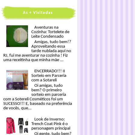
As + Visitadas
Aventuras na
Cozinha: Tortelete de
Leite Condensado
Amigas, tudo bem!?
Aproveitando essa
tarde nublada aqui no
RJ, fui me aventurar na cozinha ! Fiz
uma receitinha que minha mãe ...
ENCERRADO!!! II
Sorteio em Parceria
com a Sotareli
Oi amigas, tudo
bem? O primeiro
sorteio em parceria
com a Sotereli Cosméticos foi um
SUCESSO!!! E, baseado na preferência
de vocês, que...
Look de Inverno:
Trench Coat Pink é o
personagem principal
Oi gente, tudo bem?