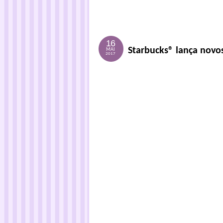
16
Starbucks® lança novos
MAI
2017