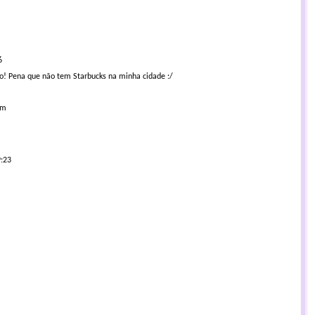
6
so! Pena que não tem Starbucks na minha cidade :/
om
9:23