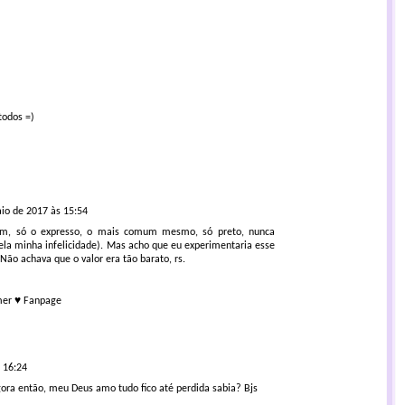
todos =)
io de 2017 às 15:54
im, só o expresso, o mais comum mesmo, só preto, nunca
ela minha infelicidade). Mas acho que eu experimentaria esse
 Não achava que o valor era tão barato, rs.
mer
♥
Fanpage
 16:24
gora então, meu Deus amo tudo fico até perdida sabia? Bjs