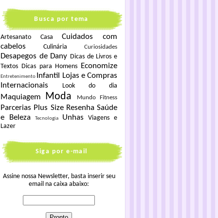
Busca por tema
Cuidados com
Artesanato
Casa
cabelos
Culinária
Curiosidades
Desapegos de Dany
Dicas de Livros e
Economize
Textos
Dicas para Homens
Infantil
Lojas e Compras
Entretenimento
Internacionais
Look do dia
Moda
Maquiagem
Mundo Fitness
Parcerias
Plus Size
Resenha
Saúde
e Beleza
Unhas
Viagens e
Tecnologia
Lazer
Siga por e-mail
Assine nossa Newsletter, basta inserir seu
email na caixa abaixo: