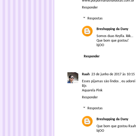
www.purpurinanasvaidosas.com.br
Responder
Respostas
Breshopping da Dany
Somos duas Keylla. kkk...
Que bom que gostou!
bjOO
Responder
Raah
23 de junho de 2017 às 10:15
Esses pijamas são lindos , eu adorei
Bjs
Aquarela Pink
Responder
Respostas
Breshopping da Dany
Que bom que gostou Raah
bjOO