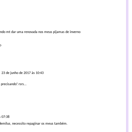
sando mt dar uma renovada nos meus pijamas de inverno
o
23 de junho de 2017 às 10:43
recisando! rsrs...
s 07:38
 demilus, necessito repaginar os meus também.