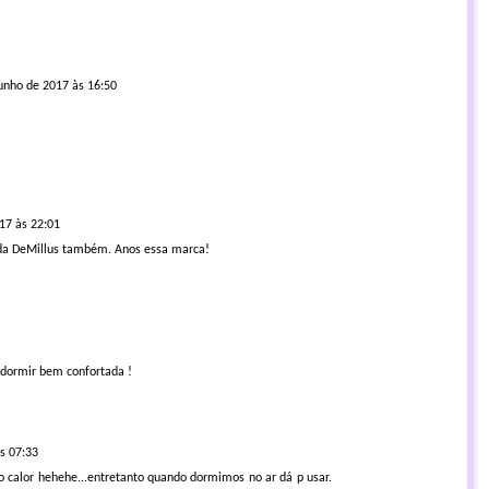
unho de 2017 às 16:50
17 às 22:01
 da DeMillus também. Anos essa marca!
 dormir bem confortada !
s 07:33
 calor hehehe...entretanto quando dormimos no ar dá p usar.