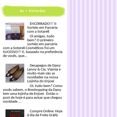
As + Visitadas
ENCERRADO!!! II
Sorteio em Parceria
com a Sotareli
Oi amigas, tudo
bem? O primeiro
sorteio em parceria
com a Sotereli Cosméticos foi um
SUCESSO!!! E, baseado na preferência
de vocês, que...
Desapegos de Dany:
Lenny & Cia, Viamia e
muito mais são as
novidades na nossa
Lojinha do Enjoei
Oi, tudo bem? Como
vocês sabem, o Breshopping da Dany
tem uma lojinha de Enjoei . Então o
post de hoje é para avisar que chegou
novidade ...
Compre Online: Hoje
é dia de Frete Grátis