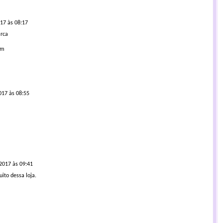
17 às 08:17
arca
am
017 às 08:55
2017 às 09:41
ito dessa loja.