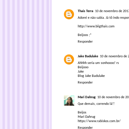
Thais Terra
10 de novembro de 2017
Adorei e não sabia. Já tô indo respo
http://www.biigthais.com
Beijoos ;*
Responder
Jake Badulake
10 de novembro de 
Ahhhh seria um sonhoooo! rs
Beijooo
Jake
Blog Jake Badulake
Responder
Mari Dahrug
10 de novembro de 20
Que demais, correndo lá!!
Beijos
Mari Dahrug
https://www.rabiskos.com.br/
Responder