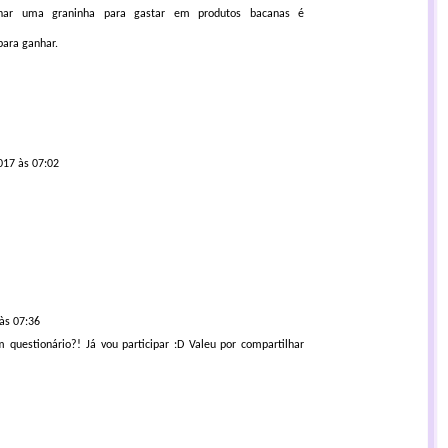
har uma graninha para gastar em produtos bacanas é
para ganhar.
017 às 07:02
às 07:36
 questionário?! Já vou participar :D Valeu por compartilhar