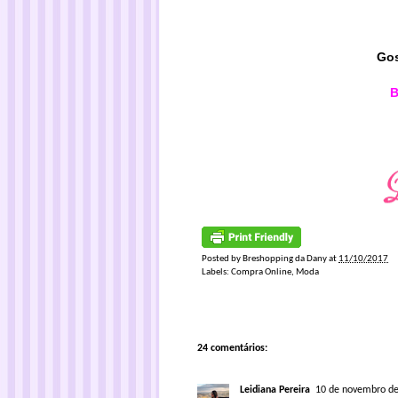
Gos
B
Posted by
Breshopping da Dany
at
11/10/2017
Labels:
Compra Online
,
Moda
24 comentários:
Leidiana Pereira
10 de novembro de