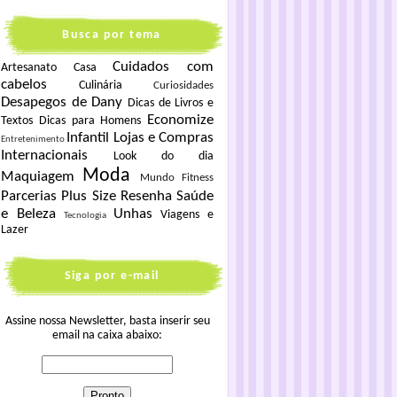
Busca por tema
Cuidados com
Artesanato
Casa
cabelos
Culinária
Curiosidades
Desapegos de Dany
Dicas de Livros e
Economize
Textos
Dicas para Homens
Infantil
Lojas e Compras
Entretenimento
Internacionais
Look do dia
Moda
Maquiagem
Mundo Fitness
Parcerias
Plus Size
Resenha
Saúde
e Beleza
Unhas
Viagens e
Tecnologia
Lazer
Siga por e-mail
Assine nossa Newsletter, basta inserir seu
email na caixa abaixo: