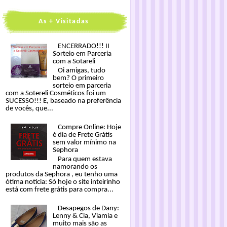
As + Visitadas
ENCERRADO!!! II
Sorteio em Parceria
com a Sotareli
Oi amigas, tudo
bem? O primeiro
sorteio em parceria
com a Sotereli Cosméticos foi um
SUCESSO!!! E, baseado na preferência
de vocês, que...
Compre Online: Hoje
é dia de Frete Grátis
sem valor mínimo na
Sephora
Para quem estava
namorando os
produtos da Sephora , eu tenho uma
ótima notícia: Só hoje o site inteirinho
está com frete grátis para compra...
Desapegos de Dany:
Lenny & Cia, Viamia e
muito mais são as