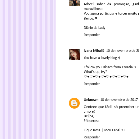
Adorei saber da promoção, gan
maravilhoso!
Vou agora participar e torcer muito 
Beijos. ♥
Diário da Lady
Responder
Ivana Mihalić
10 de novembro de 2
You have a lovely blog :)
I follow you. Kisses from Croatia :)
What's up, Ivy?
♡♥♡♥♡♥♡♥♡♥♡♥♡♥♡♥
Responder
Unknown
10 de novembro de 2017 
Genteee que fácil, só preencher um
amore!
Beijos,
#fiquerosa
Fique Rosa
|
Meu Canal YT
Responder