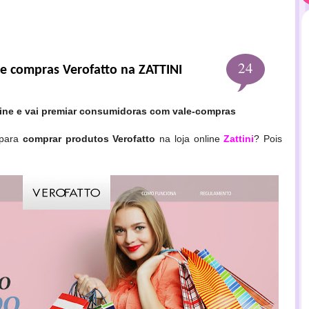
24
de compras Verofatto na ZATTINI
nline e vai premiar consumidoras com vale-compras
 para
comprar produtos Verofatto
na loja online
Zattini
?
Pois