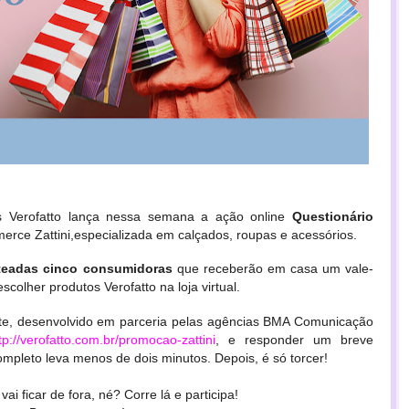
s Verofatto
lança nessa semana a ação online
Questionário
erce Zattini,especializada em calçados, roupas e acessórios.
teadas cinco consumidoras
que receberão em casa um vale-
colher produtos Verofatto na loja virtual.
tsite, desenvolvido em parceria pelas agências BMA Comunicação
tp://verofatto.com.br/promocao-zattini
, e responder um breve
completo leva menos de dois minutos. Depois, é só torcer!
vai ficar de fora, né? Corre lá e participa!