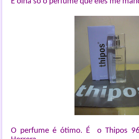
E olha só o perfume que eles me ma
O perfume é ótimo. É o Thipos 96 