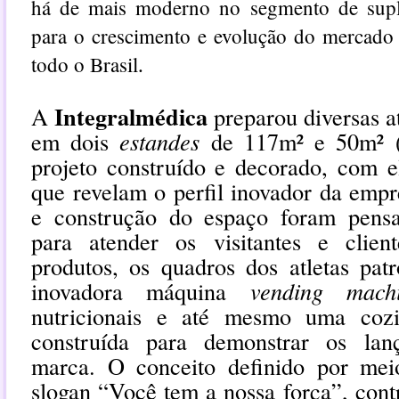
há de mais moderno no segmento de supl
para o crescimento e evolução do mercado 
todo o Brasil
.
Integralmédica
A
preparou diversas a
em dois
estandes
de 117m² e 50m² 
projeto construído e decorado, com e
que revelam o perfil inovador da empr
e construção do espaço foram pens
para atender os visitantes e clien
produtos, os quadros dos atletas pat
inovadora máquina
vending mach
nutricionais e até mesmo uma cozi
construída para demonstrar os lan
marca. O conceito definido por me
slogan “Você tem a nossa força”, contr