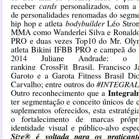
receber
cards
personalizados, com a 
de personalidades renomadas do segme
hip hop e atleta
bodybuilder
Léo Stron
MMA como Wanderlei Silva e Ronaldo 
PRO e duas vezes Top10 do Mr. Olym
atleta Bikini IFBB PRO e campeã do
2014
Juliane Andrade; o
ranking
CrossFit
Brasil, Francisco J
Garoto e a Garota Fitness Brasil Dio
Carvalho; entre outros do
#INTEGRA
Integral
Outro reconhecimento que a
ter
segmentação e conceito únicos de 
suplementos oferecidos, e
sta estratég
o fortalecimento de
marcas próp
identidade visual e público-alvo espec
Size® é voltada para os pratican