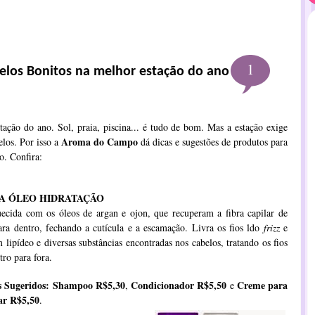
1
los Bonitos na melhor estação do ano
ação do ano. Sol, praia, piscina... é tudo de bom. Mas a estação exige
Aroma do Campo
elos. Por isso a
dá dicas e sugestões de produtos para
o. Confira:
A ÓLEO HIDRATAÇÃO
ecida com os óleos de argan e ojon, que recuperam a fibra capilar de
ara dentro, fechando a cutícula e a escamação. Livra os fios ldo
frizz
e
 lipídeo e diversas substâncias encontradas nos cabelos, tratando os fios
tro para fora.
s Sugeridos: Shampoo R$5,30
Condicionador R$5,50
Creme para
,
e
ar R$5,50
.