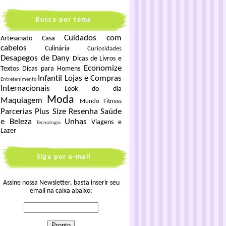
Busca por tema
Cuidados com
Artesanato
Casa
cabelos
Culinária
Curiosidades
Desapegos de Dany
Dicas de Livros e
Economize
Textos
Dicas para Homens
Infantil
Lojas e Compras
Entretenimento
Internacionais
Look do dia
Moda
Maquiagem
Mundo Fitness
Parcerias
Plus Size
Resenha
Saúde
e Beleza
Unhas
Viagens e
Tecnologia
Lazer
Siga por e-mail
Assine nossa Newsletter, basta inserir seu
email na caixa abaixo: