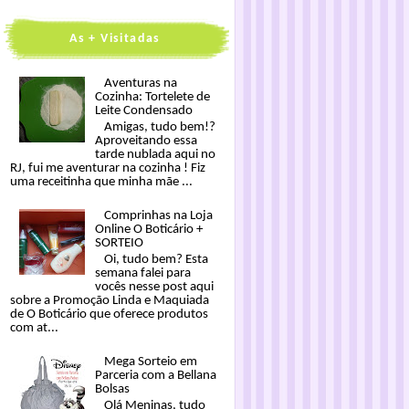
As + Visitadas
Aventuras na
Cozinha: Tortelete de
Leite Condensado
Amigas, tudo bem!?
Aproveitando essa
tarde nublada aqui no
RJ, fui me aventurar na cozinha ! Fiz
uma receitinha que minha mãe ...
Comprinhas na Loja
Online O Boticário +
SORTEIO
Oi, tudo bem? Esta
semana falei para
vocês nesse post aqui
sobre a Promoção Linda e Maquiada
de O Boticário que oferece produtos
com at...
Mega Sorteio em
Parceria com a Bellana
Bolsas
Olá Meninas, tudo