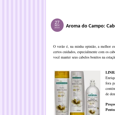
27
Aroma do Campo: Cabe
NOV
2014
O verão é, na minha opinião, a melhor est
certos cuidados, especialmente com os cab
você manter seus cabelos bonitos na estaçã
LINH
Enriqu
fora p
contém
de den
Preço
Pente