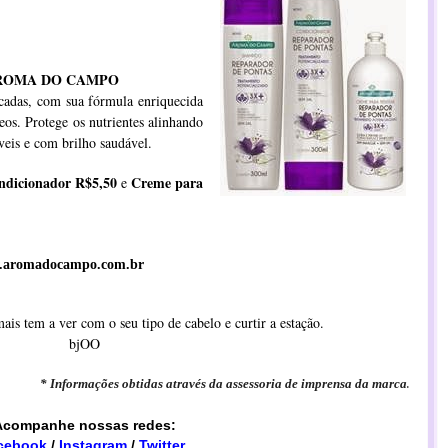
AROMA DO CAMPO
icadas, com sua fórmula enriquecida
eos. Protege os nutrientes alinhando
íveis e com brilho saudável.
ondicionador R$5,50
Creme para
e
aromadocampo.com.br
ais tem a ver com o seu tipo de cabelo e curtir a estação.
bjOO
* Informações obtidas através da assessoria de imprensa da marca
.
Acompanhe nossas redes:
cebook
/
Instagram
/
Twitter