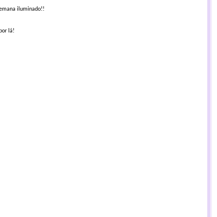
semana iluminado!!
por lá!