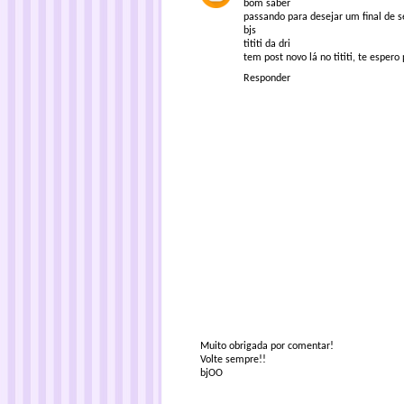
bom saber
passando para desejar um final de 
bjs
tititi da dri
tem post novo lá no tititi, te espero 
Responder
Muito obrigada por comentar!
Volte sempre!!
bjOO