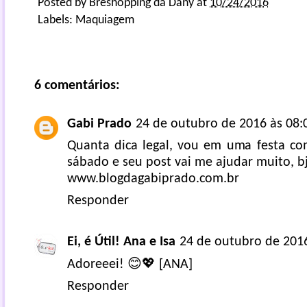
Posted by
Breshopping da Dany
at
10/24/2016
Labels:
Maquiagem
6 comentários:
Gabi Prado
24 de outubro de 2016 às 08:
Quanta dica legal, vou em uma festa c
sábado e seu post vai me ajudar muito, b
www.blogdagabiprado.com.br
Responder
Ei, é Útil! Ana e Isa
24 de outubro de 2016
Adoreeei! 😊💖 [ANA]
Responder