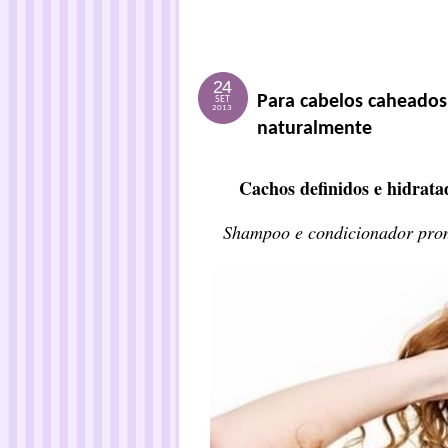
24
Para cabelos caheados
SET
2013
naturalmente
Cachos definidos e hidrat
Shampoo e condicionador prome