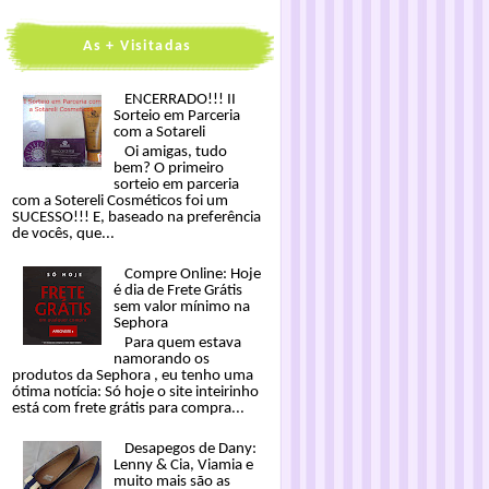
As + Visitadas
ENCERRADO!!! II
Sorteio em Parceria
com a Sotareli
Oi amigas, tudo
bem? O primeiro
sorteio em parceria
com a Sotereli Cosméticos foi um
SUCESSO!!! E, baseado na preferência
de vocês, que...
Compre Online: Hoje
é dia de Frete Grátis
sem valor mínimo na
Sephora
Para quem estava
namorando os
produtos da Sephora , eu tenho uma
ótima notícia: Só hoje o site inteirinho
está com frete grátis para compra...
Desapegos de Dany:
Lenny & Cia, Viamia e
muito mais são as