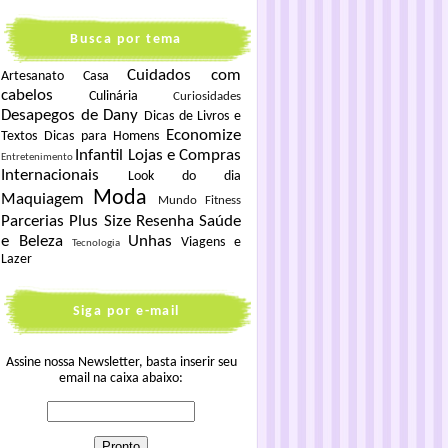
Busca por tema
Cuidados com
Artesanato
Casa
cabelos
Culinária
Curiosidades
Desapegos de Dany
Dicas de Livros e
Economize
Textos
Dicas para Homens
Infantil
Lojas e Compras
Entretenimento
Internacionais
Look do dia
Moda
Maquiagem
Mundo Fitness
Parcerias
Plus Size
Resenha
Saúde
e Beleza
Unhas
Viagens e
Tecnologia
Lazer
Siga por e-mail
Assine nossa Newsletter, basta inserir seu
email na caixa abaixo: