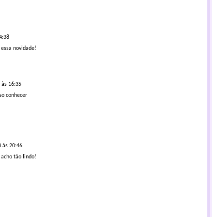
4:38
 essa novidade!
 às 16:35
iso conhecer
 às 20:46
acho tão lindo!