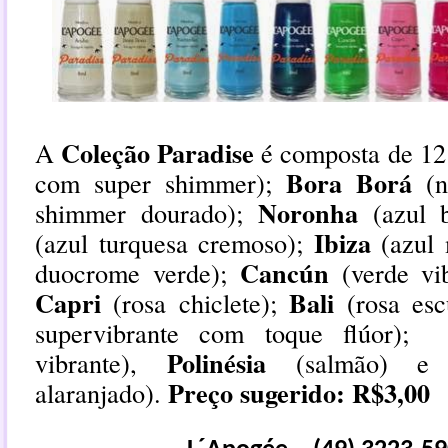
Coleção Paradise
A
é composta de 12
Bora Borá
com super shimmer);
(
Noronha
shimmer dourado);
(azul 
Ibiza
(azul turquesa cremoso);
(azul
Cancún
duocrome verde);
(verde v
Capri
Bali
(rosa chiclete);
(rosa es
supervibrante com toque flúor);
Polinésia
vibrante),
(salmão) 
Preço sugerido: R$3,00
alaranjado).