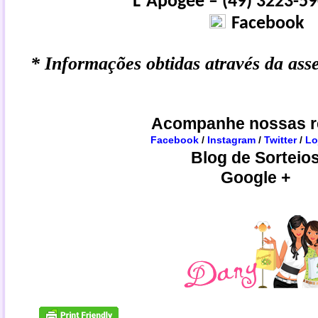
L´Apogée – (49) 3223-59
Facebook
* Informações obtidas através da ass
Acompanhe nossas r
Facebook
/
Instagram
/
Twitter
/
Lo
Blog de Sorteio
Google +