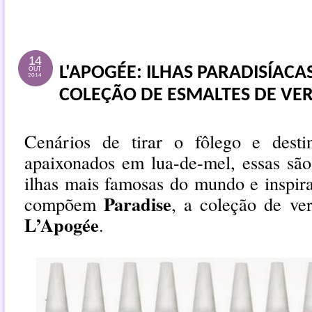
14
L'APOGÉE‏: ILHAS PARADISÍACAS INSPIRAM
OUT
2014
COLEÇÃO DE ESMALTES DE VE
Cenários de tirar o fôlego e desti
apaixonados em lua-de-mel, essas são 
ilhas mais famosas do mundo e inspir
Paradise
compõem
, a coleção de ve
L’Apogée
.