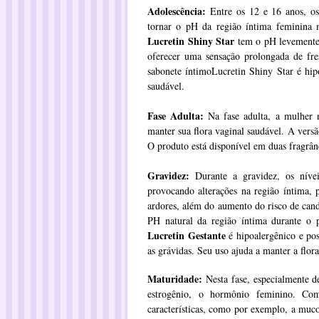
Adolescência:
Entre os 12 e 16 anos, os
tornar o pH da região íntima feminina 
Lucretin Shiny Star
tem o pH levemente á
oferecer uma sensação prolongada de fre
sabonete íntimoLucretin Shiny Star é hip
saudável.
Fase Adulta:
Na fase adulta, a mulher n
manter sua flora vaginal saudável. A vers
O produto está disponível em duas fragrân
Gravidez:
Durante a gravidez, os nívei
provocando alterações na região íntima, 
ardores, além do aumento do risco de cand
PH natural da região íntima durante o p
Lucretin Gestante
é hipoalergênico e pos
as grávidas. Seu uso ajuda a manter a flor
Maturidade:
Nesta fase, especialmente d
estrogênio, o hormônio feminino. Co
características, como por exemplo, a muc