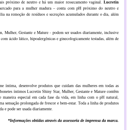
Lucretin
mais próximo de neutro e há um maior ressecamento vaginal.
mercado para a mulher madura – conta com pH próximo do neutro e
ilia na remoção de resíduos e secreções acumulados durante o dia, além
n, Mulher, Gestante e Mature - podem ser usados diariamente, inclusive
com ácido lático, hipoalergênicas e ginecologicamente testadas, além de
ene íntima, desenvolve produtos que cuidam das mulheres em todas as
sabonetes íntimos Lucretin Shiny Star, Mulher, Gestante e Mature contêm
de maneira especial em cada fase da vida, em linha com o pH natural,
a sensação prolongada de frescor e bem-estar. Toda a linha de produtos
da e pode ser usada diariamente.
*Informações obtidas através da assessoria de imprensa da marca.