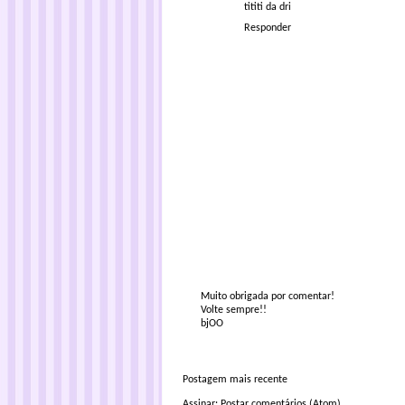
tititi da dri
Responder
Muito obrigada por comentar!
Volte sempre!!
bjOO
Postagem mais recente
Assinar:
Postar comentários (Atom)