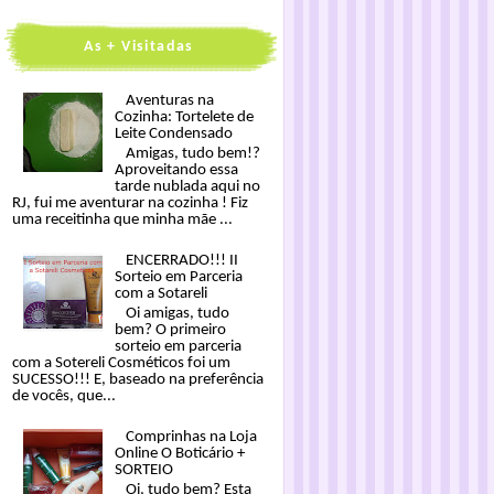
As + Visitadas
Aventuras na
Cozinha: Tortelete de
Leite Condensado
Amigas, tudo bem!?
Aproveitando essa
tarde nublada aqui no
RJ, fui me aventurar na cozinha ! Fiz
uma receitinha que minha mãe ...
ENCERRADO!!! II
Sorteio em Parceria
com a Sotareli
Oi amigas, tudo
bem? O primeiro
sorteio em parceria
com a Sotereli Cosméticos foi um
SUCESSO!!! E, baseado na preferência
de vocês, que...
Comprinhas na Loja
Online O Boticário +
SORTEIO
Oi, tudo bem? Esta