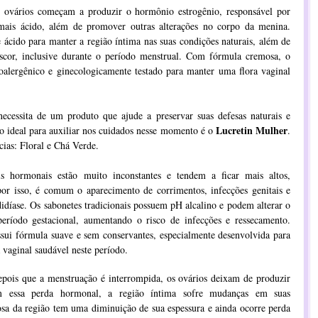
 ovários começam a produzir o hormônio estrogênio, responsável por
mais ácido, além de promover outras alterações no corpo da menina.
cido para manter a região íntima nas suas condições naturais, além de
scor, inclusive durante o período menstrual. Com fórmula cremosa, o
oalergênico e ginecologicamente testado para manter uma flora vaginal
ecessita de um produto que ajude a preservar suas defesas naturais e
Lucretin Mulher
ão ideal para auxiliar nos cuidados nesse momento é o
.
cias: Floral e Chá Verde.
s hormonais estão muito inconstantes e tendem a ficar mais altos,
por isso, é comum o aparecimento de corrimentos, infecções genitais e
idíase. Os sabonetes tradicionais possuem pH alcalino e podem alterar o
eríodo gestacional, aumentando o risco de infecções e ressecamento.
sui fórmula suave e sem conservantes, especialmente desenvolvida para
a vaginal saudável neste período.
epois que a menstruação é interrompida, os ovários deixam de produzir
m essa perda hormonal, a região íntima sofre mudanças em suas
osa da região tem uma diminuição de sua espessura e ainda ocorre perda