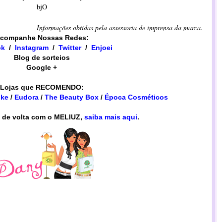
bjO
Informações obtidas pela assessoria de imprensa da marca.
companhe Nossas Redes:
ok
/
Instagram
/
​​Twitter
/
Enjoei
Blog de sorteios
Google +
Lojas que RECOMENDO:
ike
/
Eudora
/
The Beauty Box
/
Época Cosméticos
 de volta com o MELIUZ,
saiba mais aqui
.