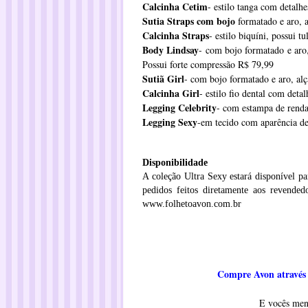
Calcinha Cetim
- estilo tanga com detalh
Sutia Straps com bojo
formatado e aro, a
Calcinha Straps
- estilo biquíni, possui t
Body Lindsay
- com bojo formatado e aro,
Possui forte compressão R$ 79,99
Sutiã Girl
- com bojo formatado e aro, alç
Calcinha Girl
- estilo fio dental com det
Legging Celebrity
- com estampa de renda
Legging Sexy
-em tecido com aparência de
Disponibilidade
A coleção Ultra Sexy estará disponível pa
pedidos feitos diretamente aos revende
www.folhetoavon.com.br
Compre Avon através 
E vocês men