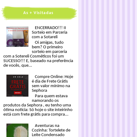
As + Visitadas
ENCERRADO!!! II
Sorteio em Parceria
com a Sotareli
Oi amigas, tudo
bem? O primeiro
sorteio em parceria
com a Sotereli Cosméticos foi um
SUCESSO!!! E, baseado na preferência
de vocês, que...
Compre Online: Hoje
é dia de Frete Grátis
sem valor mínimo na
Sephora
Para quem estava
namorando os
produtos da Sephora , eu tenho uma
ótima notícia: Só hoje o site inteirinho
está com frete grátis para compra...
Aventuras na
Cozinha: Tortelete de
Leite Condensado