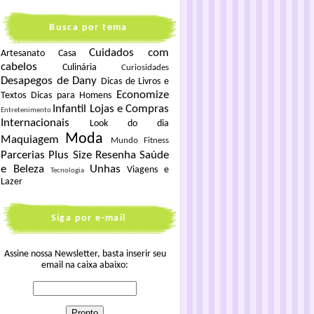
Busca por tema
Cuidados com
Artesanato
Casa
cabelos
Culinária
Curiosidades
Desapegos de Dany
Dicas de Livros e
Economize
Textos
Dicas para Homens
Infantil
Lojas e Compras
Entretenimento
Internacionais
Look do dia
Moda
Maquiagem
Mundo Fitness
Parcerias
Plus Size
Resenha
Saúde
e Beleza
Unhas
Viagens e
Tecnologia
Lazer
Siga por e-mail
Assine nossa Newsletter, basta inserir seu
email na caixa abaixo: