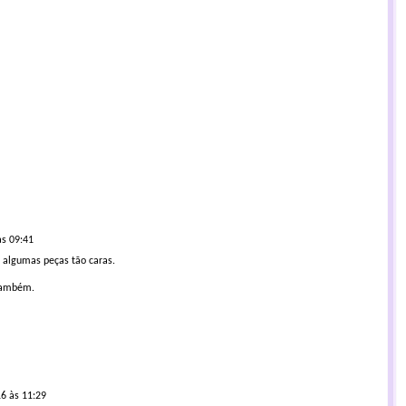
às 09:41
ei algumas peças tão caras.
 também.
6 às 11:29