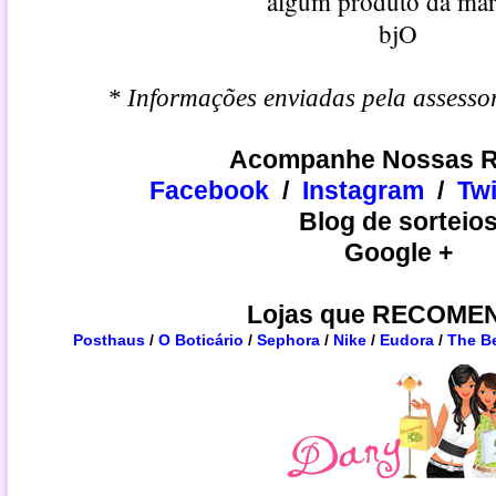
algum produto da mar
bjO
* Informações enviadas pela assesso
Acompanhe Nossas R
Facebook
/
Instagram
/
​​Tw
Blog de sorteio
Google +
Lojas que RECOME
Posthaus
/
O Boticário
/
Sephora
/
Nike
/
Eudora
/
The B