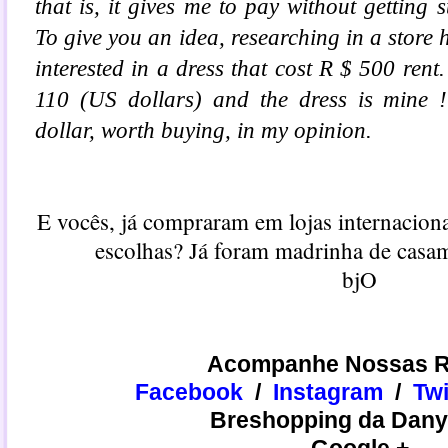
that is, it gives me to pay
without getting
st
To give you an idea,
researching
in a store
h
interested in
a dress that cost
R $ 500
rent.
110 (
US dollars
) and the dress is mine
dollar, worth buying,
in my opinion.
E vocês, já compraram em lojas internacio
escolhas? Já foram madrinha de cas
bjO
Acompanhe Nossas R
Facebook
/
Instagram
/
​​Tw
Breshopping da Dany