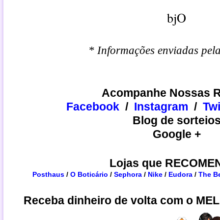
bjO
* Informações enviadas pela
Acompanhe Nossas R
Facebook
/
Instagram
/
​​Tw
Blog de sorteio
Google +
Lojas que RECOME
Posthaus
/
O Boticário
/
Sephora
/
Nike
/
Eudora
/
The B
Receba dinheiro de volta com o ME