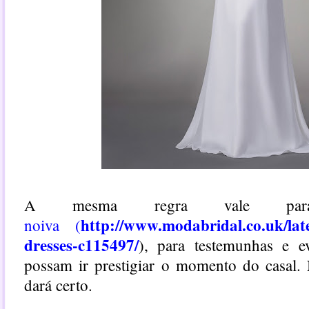
A mesma regra vale 
http://www.modabridal.co.uk/late
noiva (
dresses-c115497/
)
, para testemunhas e e
possam ir prestigiar o momento do casal.
dará certo.