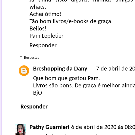
Já tinha visto alguns, minhas amig
whats.
Achei ótimo!
Tão bom livros/e-books de graça.
Beijos!
Pam Lepletier
Responder
Respostas
Breshopping da Dany
7 de abril de 2
Que bom que gostou Pam.
Livros são bons. De graça é melhor aind
BjO
Responder
Pathy Guarnieri
6 de abril de 2020 às 08: