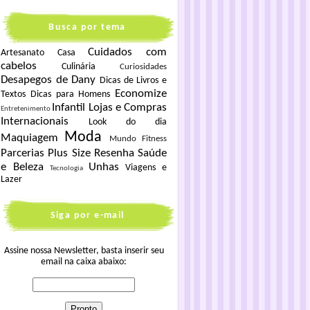
Busca por tema
Cuidados com
Artesanato
Casa
cabelos
Culinária
Curiosidades
Desapegos de Dany
Dicas de Livros e
Economize
Textos
Dicas para Homens
Infantil
Lojas e Compras
Entretenimento
Internacionais
Look do dia
Moda
Maquiagem
Mundo Fitness
Parcerias
Plus Size
Resenha
Saúde
e Beleza
Unhas
Viagens e
Tecnologia
Lazer
Siga por e-mail
Assine nossa Newsletter, basta inserir seu
email na caixa abaixo: