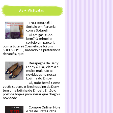
As + Visitadas
ENCERRADO!!! II
Sorteio em Parceria
com a Sotareli
Oi amigas, tudo
bem? O primeiro
sorteio em parceria
com a Sotereli Cosméticos foi um
SUCESSO!!! E, baseado na preferência
de vocês, que...
Desapegos de Dany:
Lenny & Cia, Viamia e
muito mais são as
novidades na nossa
Lojinha do Enjoei
Oi, tudo bem? Como
vocês sabem, o Breshopping da Dany
tem uma lojinha de Enjoei . Então o
post de hoje é para avisar que chegou
novidade ...
Compre Online: Hoje
é dia de Frete Grátis