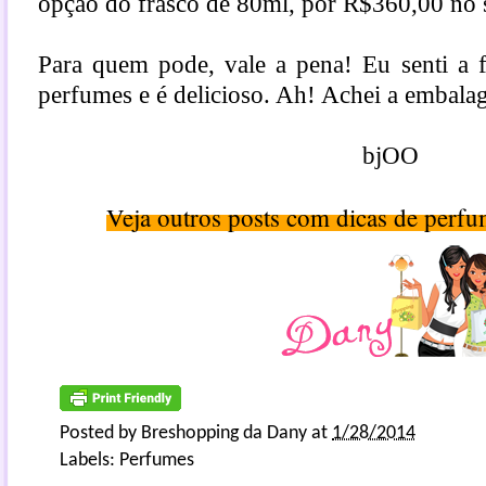
opção do frasco de 80ml, por R$360,00 no s
Para quem pode, vale a pena! Eu senti a 
perfumes e é delicioso. Ah! Achei a embala
bjOO
Veja outros posts com dicas de perf
Posted by
Breshopping da Dany
at
1/28/2014
Labels:
Perfumes