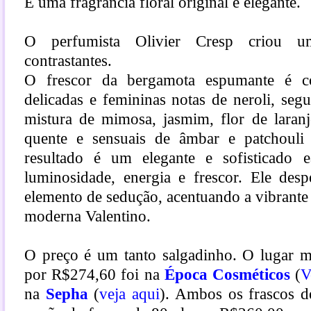
É uma fragrância floral original e elegante.
O perfumista Olivier Cresp criou u
contrastantes.
O frescor da bergamota espumante é 
delicadas e femininas notas de neroli, se
mistura de mimosa, jasmim, flor de laranj
quente e sensuais de âmbar e patchoul
resultado é um elegante e sofisticado e
luminosidade, energia e frescor. Ele des
elemento de sedução, acentuando a vibrante 
moderna Valentino.
O preço é um tanto salgadinho. O lugar ma
por R$274,60 foi na
Época Cosméticos
(
V
na
Sepha
(
veja aqui
). Ambos os frascos d