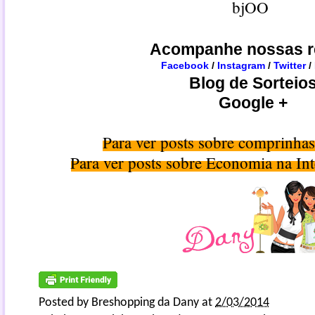
bjOO
Acompanhe nossas r
Facebook
/
Instagram
/
Twitter
/
Blog de Sorteio
Google +
Para ver posts sobre comprinha
Para ver posts sobre Economia na Int
Posted by
Breshopping da Dany
at
2/03/2014