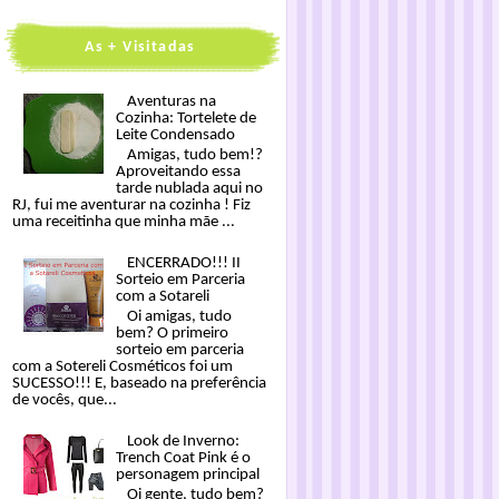
As + Visitadas
Aventuras na
Cozinha: Tortelete de
Leite Condensado
Amigas, tudo bem!?
Aproveitando essa
tarde nublada aqui no
RJ, fui me aventurar na cozinha ! Fiz
uma receitinha que minha mãe ...
ENCERRADO!!! II
Sorteio em Parceria
com a Sotareli
Oi amigas, tudo
bem? O primeiro
sorteio em parceria
com a Sotereli Cosméticos foi um
SUCESSO!!! E, baseado na preferência
de vocês, que...
Look de Inverno:
Trench Coat Pink é o
personagem principal
Oi gente, tudo bem?