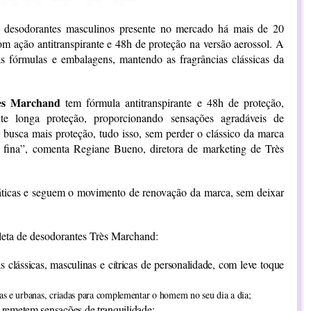
e desodorantes masculinos presente no mercado há mais de 20
m ação antitranspirante e 48h de proteção na versão aerossol. A
s fórmulas e embalagens, mantendo as fragrâncias clássicas da
rès Marchand
tem fórmula antitranspirante e 48h de proteção,
nte longa proteção, proporcionando sensações agradáveis de
busca mais proteção, tudo isso, sem perder o clássico da marca
a fina”, comenta Regiane Bueno, diretora de marketing de Très
ticas e seguem o movimento de renovação da marca, sem deixar
leta de desodorantes Très Marchand:
 clássicas, masculinas e cítricas de personalidade, com leve toque
as e urbanas, criadas para complementar o homem no seu dia a dia;
e remetem sensações de tranquilidade;