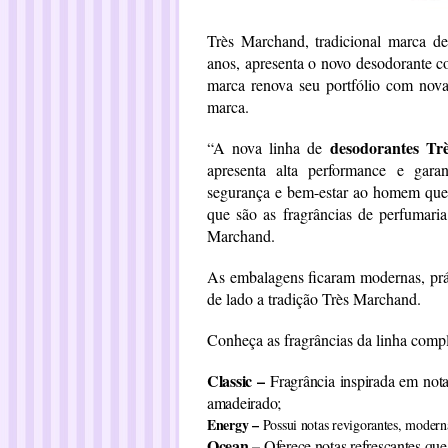
Très Marchand, tradicional marca d
anos, apresenta o novo desodorante co
marca renova seu portfólio com nova
marca.
desodorantes T
“A nova linha de
apresenta alta performance e gara
segurança e bem-estar ao homem que 
que são as fragrâncias de perfumari
Marchand.
As embalagens ficaram modernas, prá
de lado a tradição Très Marchand.
Conheça as fragrâncias da linha comp
Classic
–
Fragrância inspirada em notas
amadeirado;
Energy
–
Possui notas revigorantes, modern
Ocean
–
Oferece notas refrescantes qu