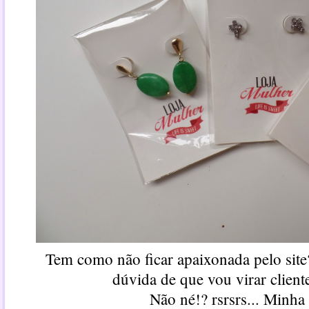
Tem como não ficar apaixonada pelo sit
dúvida de que vou virar client
Não né!? rsrsrs... Minha 