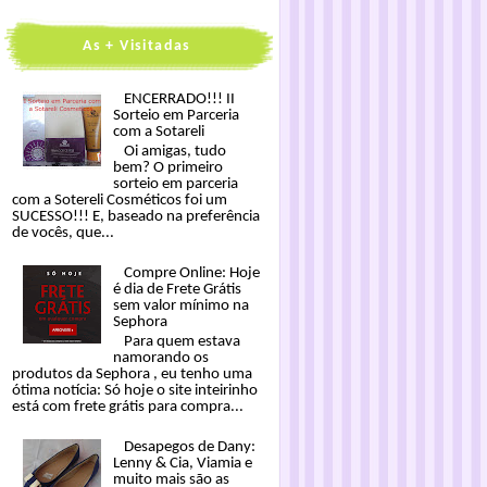
As + Visitadas
ENCERRADO!!! II
Sorteio em Parceria
com a Sotareli
Oi amigas, tudo
bem? O primeiro
sorteio em parceria
com a Sotereli Cosméticos foi um
SUCESSO!!! E, baseado na preferência
de vocês, que...
Compre Online: Hoje
é dia de Frete Grátis
sem valor mínimo na
Sephora
Para quem estava
namorando os
produtos da Sephora , eu tenho uma
ótima notícia: Só hoje o site inteirinho
está com frete grátis para compra...
Desapegos de Dany:
Lenny & Cia, Viamia e
muito mais são as