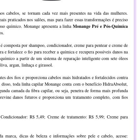
os cabelos, se tornam cada vez mais presentes na vida das mulheres.
ais praticados nos salões, mas para fazer essas transformações é preciso
Monange Pré
e
Pós-Química
cesso químico. Monange apresenta a linha
os.
é composta por shampoo, condicionador, creme para pentear e creme de
a e fortalece o fio para receber a química e recupera possíveis danos na
o químico a partir de um sistema de reparação inteligente com sete óleos
iva, argan, linhaça e girassol.
tes dos fios e proporciona cabelos mais hidratados e fortalecidos contra
 disso, toda linha capilar Monange conta com o benefício HidraAbsolut,
gunda camada da fibra capilar, ou seja, penetra de forma mais profunda
previne danos futuros e proporciona um tratamento completo, com fios
;
Condicionador: R$ 5,49;
Creme de tratamento: R$ 5,99;
Creme para
a marca, dicas de beleza e informações sobre pele e cabelo, acesse: