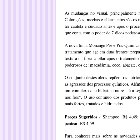
As mudanças no visual, principalmente n
Colorações, mechas e alisamentos são os m
ter cautela e cuidado antes e após o pro
que conta com o poder de 7 óleos poderos
A nova linha Monange Pré e Pós-Química 
tratamento que age em duas frentes: prepar
textura da fibra capilar após o tratament
poderosos de: macadâmia, coco, abacate, ol
O conjunto destes óleos repõem os nutrien
as agressões dos processos químicos. Além
um complexo que hidrata e nutre até a se
nos fios*. O uso contínuo dos produtos 
mais fortes, tratados e hidratados.
Preços Sugeridos
-
Shampoo: R$ 4,49
pentear: R$ 4,59
Para conhecer mais sobre as novidades d