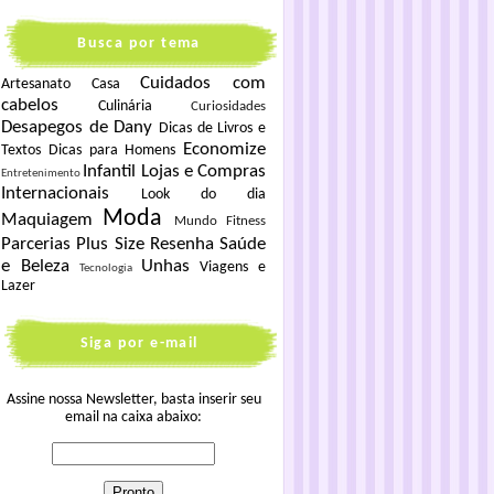
Busca por tema
Cuidados com
Artesanato
Casa
cabelos
Culinária
Curiosidades
Desapegos de Dany
Dicas de Livros e
Economize
Textos
Dicas para Homens
Infantil
Lojas e Compras
Entretenimento
Internacionais
Look do dia
Moda
Maquiagem
Mundo Fitness
Parcerias
Plus Size
Resenha
Saúde
e Beleza
Unhas
Viagens e
Tecnologia
Lazer
Siga por e-mail
Assine nossa Newsletter, basta inserir seu
email na caixa abaixo: