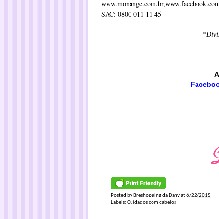
www.monange.com.br
,
www.facebook.com
SAC: 0800 011 11 45
*Divi
A
Facebo
Posted by
Breshopping da Dany
at
6/22/2015
Labels:
Cuidados com cabelos