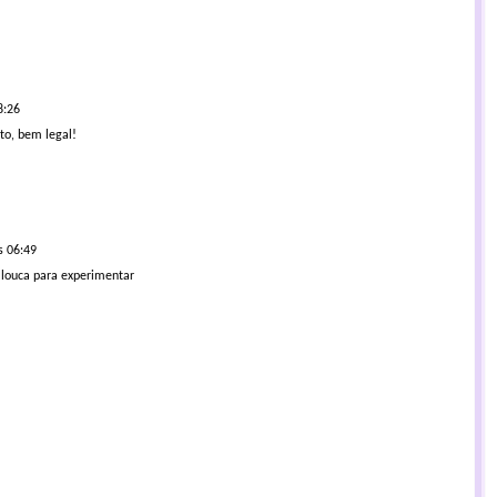
8:26
to, bem legal!
s 06:49
 louca para experimentar